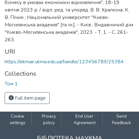
бізнесу в умовах економіки відновлення", 18-19
квітня 2023 р. / відп. ред. та упоряд. В. В. Храпкіна, К.
В. Пічик ; Національний університет "Києво-
Могилянська академія" [та ін.]. - Київ : Видавничий дім
"Києво-Могилянська академія", 2023. - Т. 1. - С. 261-
263.
URI
https://ekmair.ukma.edu.ua/handle/123456789/25384
Collections
Том 1
Full item page
Cookie
Privacy
End User
Send
settings
policy
Agreement
Feedback
БІБЛІОТЕКА НАУКМА