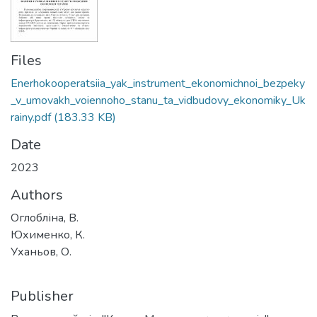
Files
Enerhokooperatsiia_yak_instrument_ekonomichnoi_bezpeky
_v_umovakh_voiennoho_stanu_ta_vidbudovy_ekonomiky_Uk
rainy.pdf
(183.33 KB)
Date
2023
Authors
Оглобліна, В.
Юхименко, К.
Уханьов, О.
Publisher