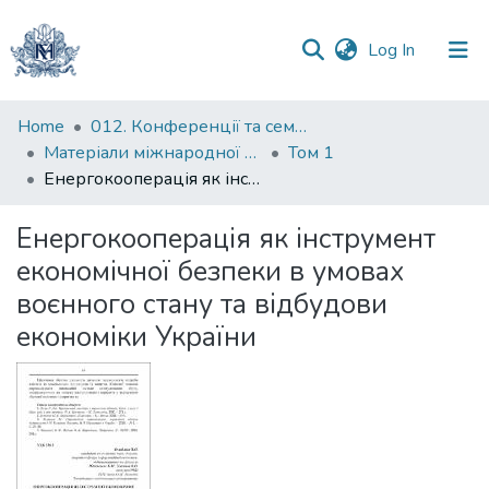
(current)
Log In
Communities
Home
012. Конференції та семінари НаУКМА
&
Матеріали міжнародної науково-практичної конференції "Менеджмент та маркетинг як фактори розвитку бізнесу в умовах економіки відновлення", 18-19 квітня 2023 р.
Том 1
Collections
Енергокооперація як інструмент економічної безпеки в умовах воєнного стану та відбудови економіки України
All of DSpace
Енергокооперація як інструмент
економічної безпеки в умовах
Statistics
воєнного стану та відбудови
економіки України