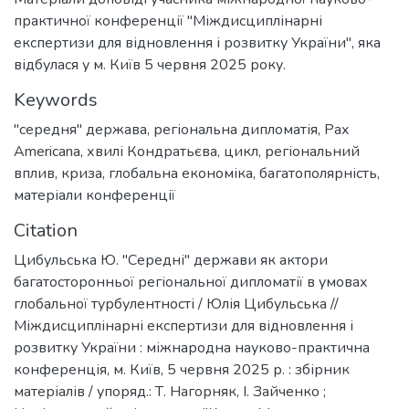
практичної конференції "Міждисциплінарні
експертизи для відновлення і розвитку України", яка
відбулася у м. Київ 5 червня 2025 року.
Keywords
"середня" держава
,
регіональна дипломатія
,
Pax
Americana
,
хвилі Кондратьєва
,
цикл
,
регіональний
вплив
,
криза
,
глобальна економіка
,
багатополярність
,
матеріали конференції
Citation
Цибульська Ю. "Середні" держави як актори
багатосторонньої регіональної дипломатії в умовах
глобальної турбулентності / Юлія Цибульська //
Міждисциплінарні експертизи для відновлення і
розвитку України : міжнародна науково-практична
конференція, м. Київ, 5 червня 2025 р. : збірник
матеріалів / упоряд.: Т. Нагорняк, І. Зайченко ;