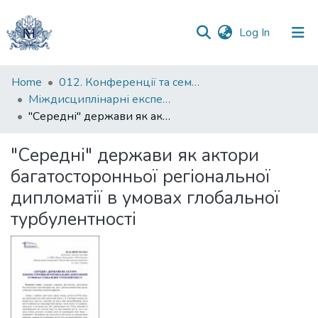
(current)
Log In
Communities
Home
012. Конференції та семінари НаУКМА
&
Міждисциплінарні експертизи для відновлення і розвитку України : міжнародна науково-практична конференція, м. Київ, 5 червня 2025 р.
Collections
"Середні" держави як актори багатосторонньої регіональної дипломатії в умовах глобальної турбулентності
All of DSpace
"Середні" держави як актори
багатосторонньої регіональної
Statistics
дипломатії в умовах глобальної
турбулентності