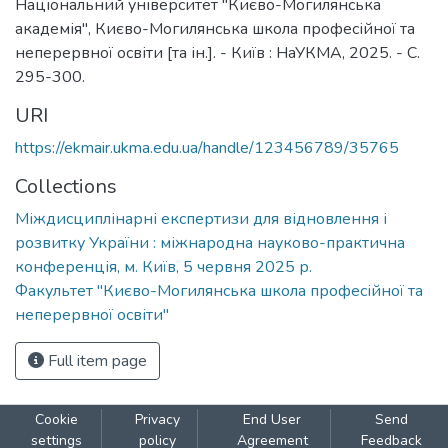
Національний університет "Києво-Могилянська
академія", Києво-Могилянська школа професійної та
неперервної освіти [та ін.]. - Київ : НаУКМА, 2025. - C.
295-300.
URI
https://ekmair.ukma.edu.ua/handle/123456789/35765
Collections
Міждисциплінарні експертизи для відновлення і
розвитку України : міжнародна науково-практична
конференція, м. Київ, 5 червня 2025 р.
Факультет "Києво-Могилянська школа професійної та
неперервної освіти"
Full item page
Cookie
Privacy
End User
Send
settings
policy
Agreement
Feedback