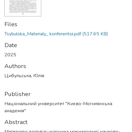
Files
Tsybulska_Materialy_ konferentsii.pdf
(517.65 KB)
Date
2025
Authors
Цибульська, Юлія
Publisher
Національний університет "Києво-Могилянська
академія"
Abstract
Матеріали доповіді учасника міжнародної науково-