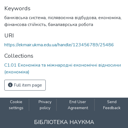
Keywords
банківська система
,
післявоєнна відбудова
,
економіка
,
фінансова стійкість
,
бакалаврська робота
URI
https://ekmair.ukma.edu.ua/handle/123456789/25486
Collections
С1.01 Економіка та міжнародні економічні відносини
(економіка)
Full item page
Cookie
Privacy
End User
Send
settings
policy
Agreement
Feedback
БІБЛІОТЕКА НАУКМА