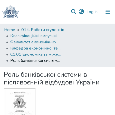
(current)
Log In
Communities
Home
014. Роботи студентів
&
Кваліфікаційні випускні роботи здобувачів вищої освіти бакалаврських програм
Collections
Факультет економічних наук
Кафедра економічної теорії
All of DSpace
С1.01 Економіка та міжнародні економічні відносини (економіка)
Роль банківської системи в післявоєнній відбудові України
Statistics
Роль банківської системи в
післявоєнній відбудові України