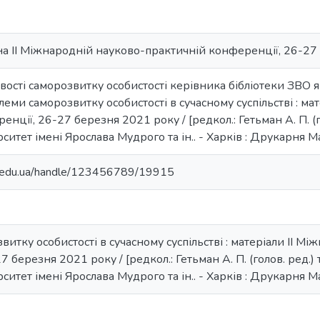
на II Міжнародній науково-практичній конференції, 26-27
ивості саморозвитку особистості керівника бібліотеки ЗВО 
блеми саморозвитку особистості в сучасному суспільстві : м
нції, 26-27 березня 2021 року / [редкол.: Гетьман А. П. (го
итет імені Ярослава Мудрого та ін.. - Харків : Друкарня М
ma.edu.ua/handle/123456789/19915
итку особистості в сучасному суспільстві : матеріали II М
 березня 2021 року / [редкол.: Гетьман А. П. (голов. ред.) т
итет імені Ярослава Мудрого та ін.. - Харків : Друкарня М