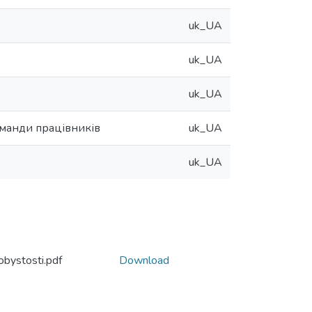
uk_UA
uk_UA
uk_UA
оманди працівників
uk_UA
uk_UA
bystosti.pdf
Download