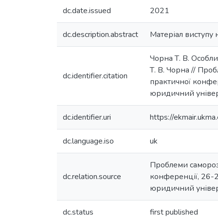
dc.date.issued
2021
dc.description.abstract
Матеріал виступу 
Чорна Т. В. Особл
Т. В. Чорна // Про
dc.identifier.citation
практичної конфере
юридичний універс
dc.identifier.uri
https://ekmair.uk
dc.language.iso
uk
Проблеми саморозв
dc.relation.source
конференції, 26-27
юридичний універс
dc.status
first published