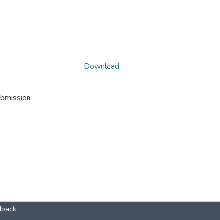
Download
ubmission
dback