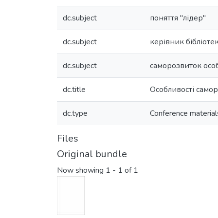
dc.subject
поняття "лідер"
dc.subject
керівник бібліоте
dc.subject
саморозвиток особ
dc.title
Особливості самор
dc.type
Conference material
Files
Original bundle
Now showing
1 - 1 of 1