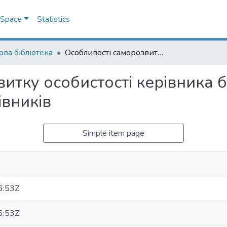
DSpace
Statistics
ова бібліотека
Особливості саморозвитку особистості керівника бібліотеки ЗВО як лідера команди працівників
итку особистості керівника б
івників
Simple item page
6:53Z
6:53Z