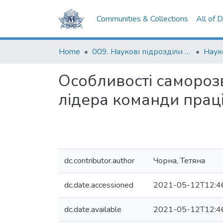
Communities & Collections
All of 
Home
009. Наукові підрозділи НаУКМА
Наук
Особливості саморозв
лідера команди прац
dc.contributor.author
Чорна, Тетяна
dc.date.accessioned
2021-05-12T12:4
dc.date.available
2021-05-12T12:4