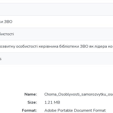
ки ЗВО
истості
озвитку особистості керівника бібліотеки ЗВО як лідера к
s
Name:
Chorna_Osoblyvosti_samorozvytku_oso
Size:
1.21 MB
Format:
Adobe Portable Document Format