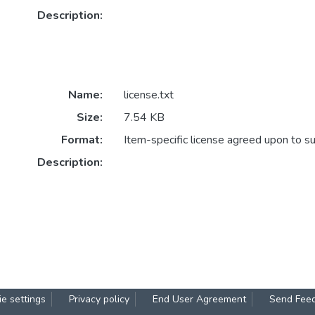
Description:
Name:
license.txt
Size:
7.54 KB
Format:
Item-specific license agreed upon to s
Description:
e settings
Privacy policy
End User Agreement
Send Fee