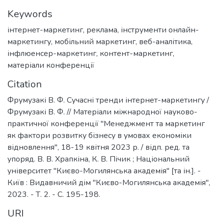
Keywords
інтернет-маркетинг
,
реклама
,
інструменти онлайн-
маркетингу
,
мобільний маркетинг
,
веб-аналітика
,
інфлюенсер-маркетинг
,
контент-маркетинг
,
матеріали конференції
Citation
Фрумузакі В. Ф. Сучасні тренди інтернет-маркетингу /
Фрумузакі В. Ф. // Матеріали міжнародної науково-
практичної конференції "Менеджмент та маркетинг
як фактори розвитку бізнесу в умовах економіки
відновлення", 18-19 квітня 2023 р. / відп. ред. та
упоряд. В. В. Храпкіна, К. В. Пічик ; Національний
університет "Києво-Могилянська академія" [та ін.]. -
Київ : Видавничий дім "Києво-Могилянська академія",
2023. - Т. 2. - C. 195-198.
URI