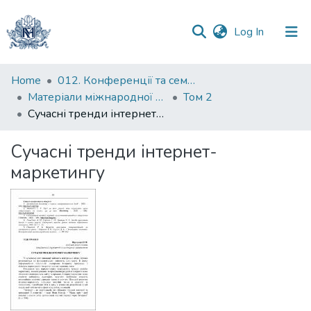
(current)
Log In
Communities
Home
012. Конференції та семінари НаУКМА
&
Матеріали міжнародної науково-практичної конференції "Менеджмент та маркетинг як фактори розвитку бізнесу в умовах економіки відновлення", 18-19 квітня 2023 р.
Том 2
Collections
Сучасні тренди інтернет-маркетингу
All of DSpace
Сучасні тренди інтернет-
маркетингу
Statistics