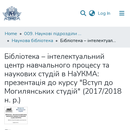
(current)
Log In
Communities
Home
009. Наукові підрозділи НаУКМА
&
Наукова бібліотека
Бібліотека – інтелектуальний центр навчального процесу та наукових студій в НаУКМА: презентація до курсу "Вступ до Могилянських студій" (2017/2018 н. р.)
Collections
Бібліотека – інтелектуальний
All of DSpace
центр навчального процесу та
наукових студій в НаУКМА:
Statistics
презентація до курсу "Вступ до
Могилянських студій" (2017/2018
н. р.)