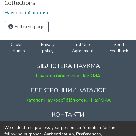
Collections
Наукова бібліотека
Full item page
Cookie
Privacy
End User
Send
settings
policy
Agreement
Feedback
БІБЛІОТЕКА НАУКМА
Наукова бібліотека НаУКМА
ЕЛЕКТРОННИЙ КАТАЛОГ
Каталог Наукової бібліотеки НаУКМА
КОНТАКТИ
м. Київ, вул. Григорія Сковороди, 2
We collect and process your personal information for the
к. 1, к. 120
following purposes:
Authentication, Preferences,