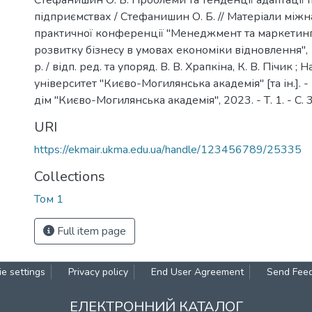
Стефанишин О. Б. Проблеми та тенденції адаптації 
підприємствах / Стефанишин О. Б. // Матеріали між
практичної конференції "Менеджмент та маркетин
розвитку бізнесу в умовах економіки відновлення",
р. / відп. ред. та упоряд. В. В. Храпкіна, К. В. Пічик ;
університет "Києво-Могилянська академія" [та ін.]. 
дім "Києво-Могилянська академія", 2023. - Т. 1. - С.
URI
https://ekmair.ukma.edu.ua/handle/123456789/25335
Collections
Том 1
Full item page
e settings
Privacy policy
End User Agreement
Send Fee
ЕЛЕКТРОННИЙ КАТАЛОГ