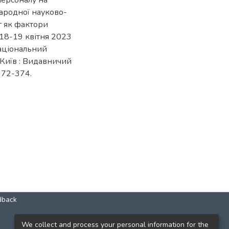
персоналу на
народної науково-
г як фактори
 18-19 квітня 2023
 Національний
- Київ : Видавничий
 372-374.
dback
КОНТАКТИ
We collect and process your personal information for the