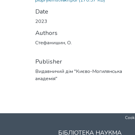
pidpryiemstvakh.pdf
(170.57 KB)
Date
2023
Authors
Стефанишин, О.
Publisher
Видавничий дім "Києво-Могилянська
академія"
Cooki
БІБЛІОТЕКА НАУКМА