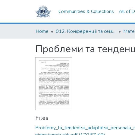
Communities & Collections
All of 
Home
012. Конференції та семінари НаУКМА
Проблеми та тенденці
Files
Problemy_ta_tendentsii_adaptatsii_personalu_