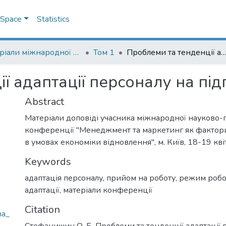
DSpace
Statistics
Матеріали міжнародної науково-практичної конференції "Менеджмент та маркетинг як фактори розвитку бізнесу в умовах економіки відновлення", 18-19 квітня 2023 р.
Том 1
Проблеми та тенденції адаптації персоналу на підприє
ї адаптації персоналу на пі
Abstract
Матеріали доповіді учасника міжнародної науково-
конференції "Менеджмент та маркетинг як фактори
в умовах економіки відновлення", м. Київ, 18-19 кві
Keywords
адаптація персоналу
,
прийом на роботу
,
режим робо
адаптації
,
матеріали конференції
Citation
na_