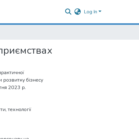
Log In
мствах
дприємствах
практичної
 розвитку бізнесу
тня 2023 р.
ти
,
технології