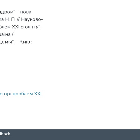
ндром" - нова
 Н. П. // Науково-
ем ХХІ століття" :
аїна /
ія". - Київ :
сторі проблем ХХІ
dback