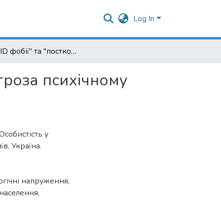
Log In
"COVID фобії" та "постковідний синдром" - нова загроза психічному здоров'ю населення
агроза психічному
Особистість у
їв, Україна.
огічні напруження
,
 населення
,