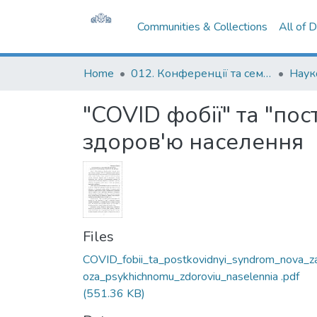
Communities & Collections
All of 
Home
012. Конференції та семінари НаУКМА
"COVID фобії" та "по
здоров'ю населення
Files
COVID_fobii_ta_postkovidnyi_syndrom_nova_z
oza_psykhichnomu_zdoroviu_naselennia .pdf
(551.36 KB)