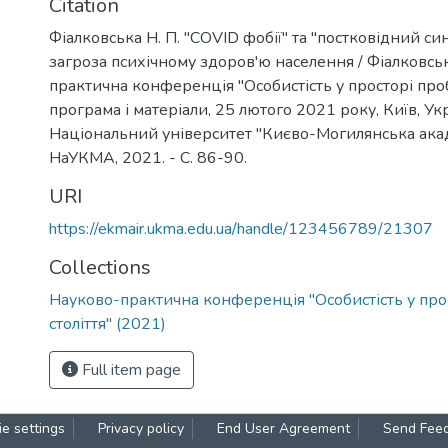
Citation
Фіалковська Н. П. "COVID фобії" та "постковідний си
загроза психічному здоров'ю населення / Фіалковська
практична конференція "Особистість у просторі пробл
програма і матеріали, 25 лютого 2021 року, Київ, Укр
Національний університет "Києво-Могилянська академ
НаУКМА, 2021. - С. 86-90.
URI
https://ekmair.ukma.edu.ua/handle/123456789/21307
Collections
Науково-практична конференція "Особистість у про
століття" (2021)
Full item page
e settings
Privacy policy
End User Agreement
Send Fee