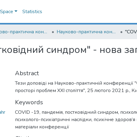
DSpace
Statistics
Науково-практична конференція "Особистість у просторі проблем ХХІ століття"
Науково-практична конференція "Особистість у просторі проблем ХХІ століття" (2021)
стковідний синдром" - нова з
Abstract
Тези доповіді на Науково-практичній конференції "
просторі проблем ХХІ століття", 25 лютого 2021 р., Ки
Keywords
ahr
COVID -19
,
пандемія
,
постковідний синдром
,
психол
психолого-психіатричні наслідки
,
психічне здоров’я
матеріали конференції