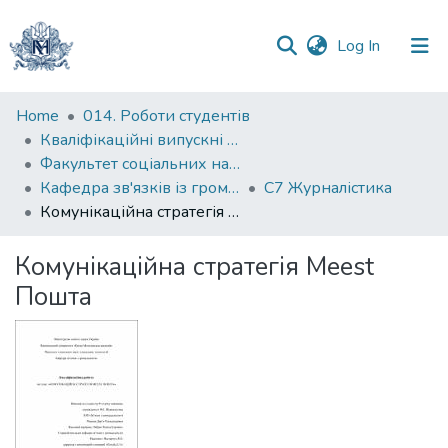
(current)
Log In
Communities
Home
014. Роботи студентів
&
Кваліфікаційні випускні роботи здобувачів вищої освіти бакалаврських програм
Collections
Факультет соціальних наук і соціальних технологій
Кафедра зв'язків із громадськістю
С7 Журналістика
All of DSpace
Комунікаційна стратегія Meest Пошта
Statistics
Комунікаційна стратегія Meest
Пошта