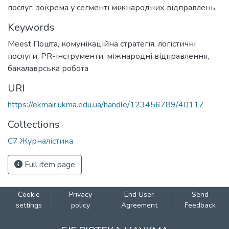
послуг, зокрема у сегменті міжнародних відправлень.
Keywords
Meest Пошта
,
комунікаційна стратегія
,
логістичні
послуги
,
PR-інструменти
,
міжнародні відправлення
,
бакалаврська робота
URI
https://ekmair.ukma.edu.ua/handle/123456789/40117
Collections
С7 Журналістика
Full item page
Cookie
Privacy
End User
Send
settings
policy
Agreement
Feedback