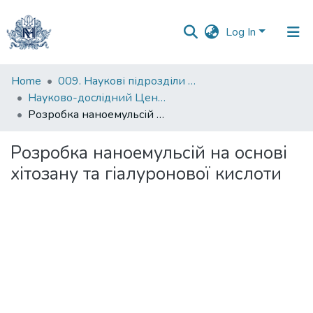
Log In
Communities
Home
009. Наукові підрозділи НаУКМА
&
Науково-дослідний Центр мембранних досліджень
Collections
Розробка наноемульсій на основі хітозану та гіалуронової кислоти
All of DSpace
Розробка наноемульсій на основі
хітозану та гіалуронової кислоти
Statistics