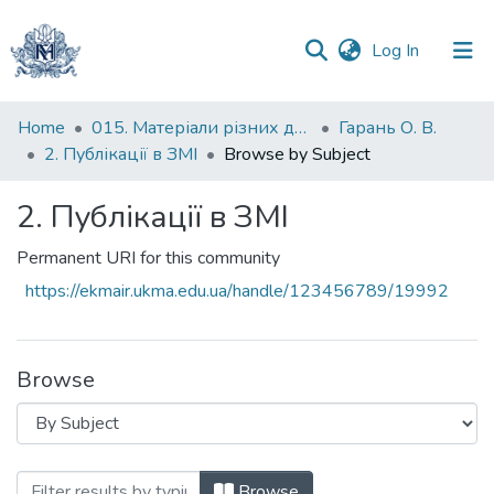
(current)
Log In
Communities
Home
015. Матеріали різних дослідників та організацій
Гарань О. В.
&
2. Публікації в ЗМІ
Browse by Subject
Collections
2. Публікації в ЗМІ
All of DSpace
Permanent URI for this community
https://ekmair.ukma.edu.ua/handle/123456789/19992
Browse
Browsing 2. Публікації в ЗМІ by Subject
Browse