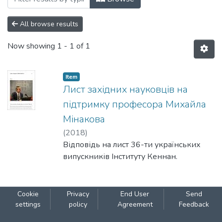
All browse results
Now showing
1 - 1 of 1
Item
Лист західних науковців на
підтримку професора Михайла
Мінакова
(
2018
)
Відповідь на лист 36-ти українських
випускників Інституту Кеннан.
Cookie
Privacy
End User
Send
settings
policy
Agreement
Feedback