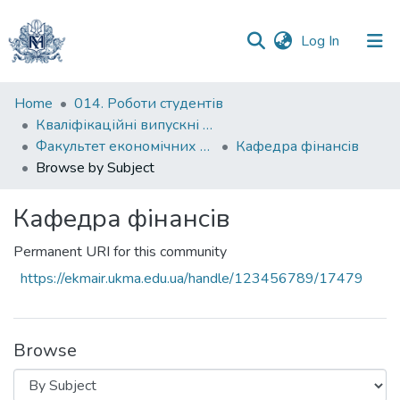
(current)
Log In
Communities
Home
014. Роботи студентів
&
Кваліфікаційні випускні роботи здобувачів вищої освіти бакалаврських програм
Collections
Факультет економічних наук
Кафедра фінансів
Browse by Subject
All of DSpace
Кафедра фінансів
Permanent URI for this community
https://ekmair.ukma.edu.ua/handle/123456789/17479
Browse