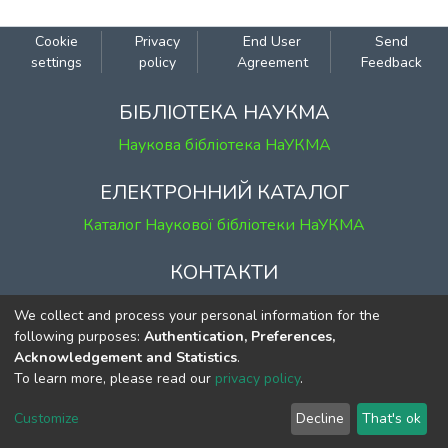
complex relationships between geopolitical
events and USD/CNY exchange rate. The
Cookie
Privacy
End User
Send
focus of the thesis is the application of the
settings
policy
Agreement
Feedback
GARCH model with external regressors
both in mean and volatility equations,
БІБЛІОТЕКА НАУКМА
including independent numerical and
Наукова бібліотека НаУКМА
categorical variables.
ЕЛЕКТРОННИЙ КАТАЛОГ
Каталог Наукової бібліотеки НаУКМА
КОНТАКТИ
м. Київ, вул. Григорія Сковороди, 2
We collect and process your personal information for the
к. 1, к. 120
following purposes:
Authentication, Preferences,
Acknowledgement and Statistics
.
тел.
(044) 463-69-31
To learn more, please read our
privacy policy
.
ekmair@ukma.edu.ua
Customize
Decline
That's ok