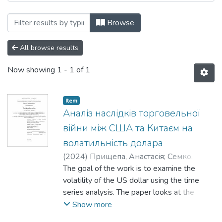
Browsing Кафедра фінансів by Subject
Browse
All browse results
Now showing
1 - 1 of 1
Item
Аналіз наслідків торговельної
війни між США та Китаєм на
волатильність долара
(
2024
)
Прищепа, Анастасія
;
Семко,
Роман
The goal of the work is to examine the
volatility of the US dollar using the time
series analysis. The paper looks at the
dynamics of dollar volatility in the context of
Show more
changing trade tensions to shed light on the