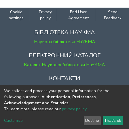
Cookie
Privacy
End User
Send
settings
policy
Agreement
Feedback
БІБЛІОТЕКА НАУКМА
Наукова бібліотека НаУКМА
ЕЛЕКТРОННИЙ КАТАЛОГ
Каталог Наукової бібліотеки НаУКМА
КОНТАКТИ
м. Київ, вул. Григорія Сковороди, 2
We collect and process your personal information for the
к. 1, к. 120
following purposes:
Authentication, Preferences,
Acknowledgement and Statistics
.
тел.
(044) 463-69-31
To learn more, please read our
privacy policy
.
ekmair@ukma.edu.ua
Customize
Decline
That's ok