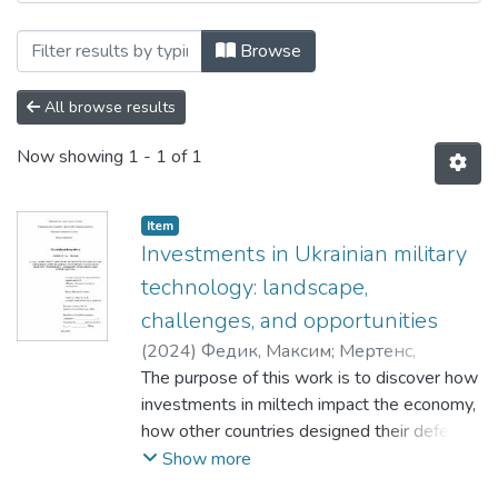
Browsing Кафедра фінансів by Subject 
Browse
All browse results
Now showing
1 - 1 of 1
Item
Investments in Ukrainian military
technology: landscape,
challenges, and opportunities
(
2024
)
Федик, Максим
;
Мертенс,
Олександр
The purpose of this work is to discover how
investments in miltech impact the economy,
how other countries designed their defense
economics, and how Ukraine can benefit
Show more
from the miltech industry.