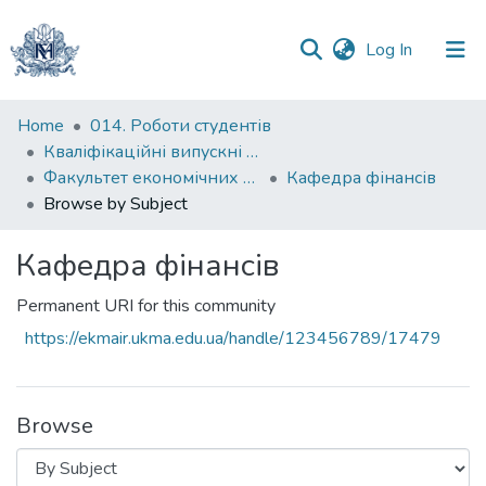
(current)
Log In
Communities
Home
014. Роботи студентів
&
Кваліфікаційні випускні роботи здобувачів вищої освіти бакалаврських програм
Collections
Факультет економічних наук
Кафедра фінансів
Browse by Subject
All of DSpace
Кафедра фінансів
Permanent URI for this community
https://ekmair.ukma.edu.ua/handle/123456789/17479
Browse