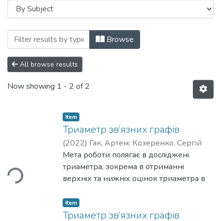
Browsing F2 Інженерія програмного за
Browse
All browse results
Now showing
1 - 2 of 2
Item
Триаметр зв’язних графiв
(
2022
)
Гак, Артем
;
Козеренко, Сергій
Мета роботи полягає в дослiдженi
триаметра, зокрема в отриманнi
ding...
верхнiх та нижнiх оцiнок триаметра в
термiнах рiзних графовим параметрiв.
Окремо розглядаються оцiнки
Item
триаметра дерев в термiнах кiлькостi
Триаметр зв’язних графів