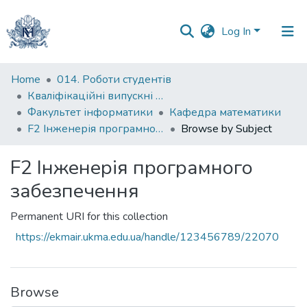
Log In
Communities
Home
014. Роботи студентів
&
Кваліфікаційні випускні роботи здобувачів вищої освіти бакалаврських програм
Collections
Факультет інформатики
Кафедра математики
F2 Інженерія програмного забезпечення
Browse by Subject
All of DSpace
F2 Інженерія програмного
забезпечення
Permanent URI for this collection
https://ekmair.ukma.edu.ua/handle/123456789/22070
Browse