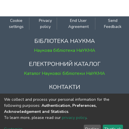
Cookie
Privacy
End User
Send
settings
policy
Agreement
Feedback
БІБЛІОТЕКА НАУКМА
Наукова бібліотека НаУКМА
ЕЛЕКТРОННИЙ КАТАЛОГ
Каталог Наукової бібліотеки НаУКМА
КОНТАКТИ
м. Київ, вул. Григорія Сковороди, 2
We collect and process your personal information for the
к. 1, к. 120
following purposes:
Authentication, Preferences,
Acknowledgement and Statistics
.
тел.
(044) 463-69-31
To learn more, please read our
privacy policy
.
ekmair@ukma.edu.ua