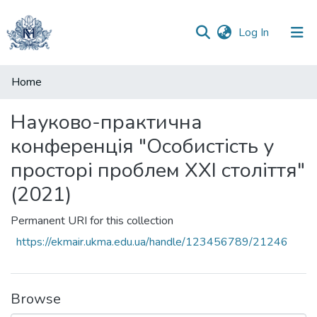
(current)
Log In
Communities
Home
&
Collections
Науково-практична
конференція "Особистість у
All of DSpace
просторі проблем ХХІ століття"
(2021)
Permanent URI for this collection
https://ekmair.ukma.edu.ua/handle/123456789/21246
Browse