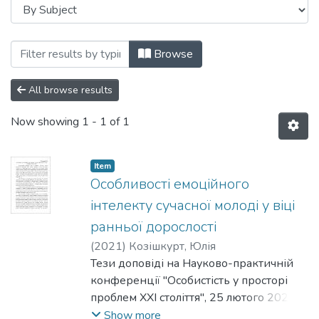
Browsing Науково-практична конференці
Browse
All browse results
Now showing
1 - 1 of 1
Item
Особливості емоційного
інтелекту сучасної молоді у віці
ранньої дорослості
(
2021
)
Козішкурт, Юлія
Тези доповіді на Науково-практичній
конференції "Особистість у просторі
проблем ХХІ століття", 25 лютого 2021
р., Київ, Україна.
Show more