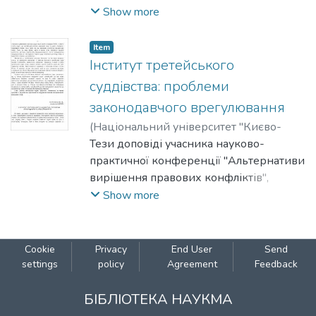
проведеної в рамках Днів науки
Show more
Національного університету "Києво-
Могилянська академія" на факультеті
Item
правничих наук у 2017 році.
Інститут третейського
суддівства: проблеми
законодавчого врегулювання
(
Національний університет "Києво-
Могилянська академія"
Тези доповіді учасника науково-
,
2017
)
Постоловська, Мар'яна
практичної конференції "Альтернативи
вирішення правових конфліктів",
проведеної в рамках Днів науки
Show more
Національного університету "Києво-
Могилянська академія" на факультеті
правничих наук у 2017 році.
Cookie
Privacy
End User
Send
settings
policy
Agreement
Feedback
БІБЛІОТЕКА НАУКМА