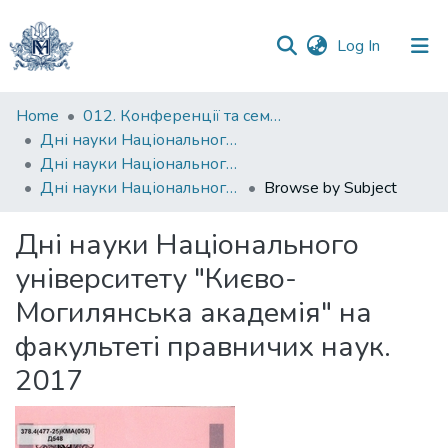
(current)
Log In
Communities
Home
012. Конференції та семінари НаУКМА
&
Дні науки Національного університету "Києво-Могилянська академія"
Collections
Дні науки Національного університету "Києво-Могилянська академія" на факультеті правничих наук
Дні науки Національного університету "Києво-Могилянська академія" на факультеті правничих наук. 2017
Browse by Subject
All of DSpace
Дні науки Національного
університету "Києво-
Могилянська академія" на
факультеті правничих наук.
2017