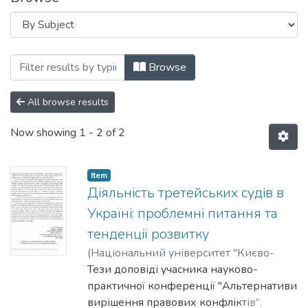
Browsing Дні науки Національного уні
Browse
All browse results
Now showing
1 - 2 of 2
Item
Діяльність третейських судів в
Україні: проблемні питання та
тенденції розвитку
(
Національний університет "Києво-
Могилянська академія"
Тези доповіді учасника науково-
,
2017
)
Посполітак, Володимир
практичної конференції "Альтернативи
вирішення правових конфліктів",