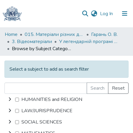
(current)
Log In
Communities
Home
015. Матеріали різних дослідників та організацій
Гарань О. В.
&
3. Відеоматеріали
У легендарній програмі "5 копійок"
Collections
Browse by Subject Category
All of DSpace
Select a subject to add as search filter
Search
Reset
HUMANITIES and RELIGION
LAW/JURISPRUDENCE
SOCIAL SCIENCES