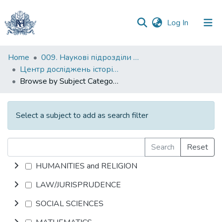
(current)
Log In
Communities
Home
009. Наукові підрозділи НаУКМА
&
Центр досліджень історії та культури східноєвропейського єврейства
Collections
Browse by Subject Category
All of DSpace
Select a subject to add as search filter
Search
Reset
HUMANITIES and RELIGION
LAW/JURISPRUDENCE
SOCIAL SCIENCES