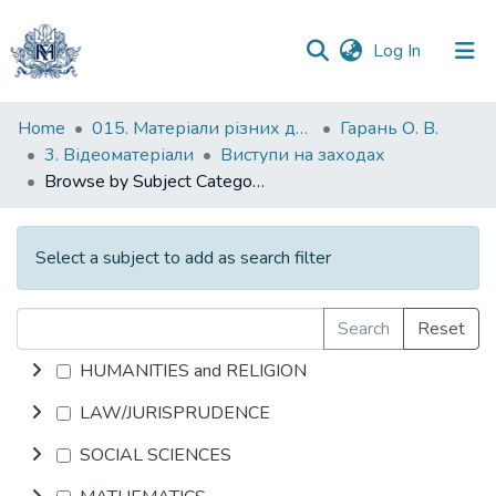
(current)
Log In
Communities
Home
015. Матеріали різних дослідників та організацій
Гарань О. В.
&
3. Відеоматеріали
Виступи на заходах
Collections
Browse by Subject Category
All of DSpace
Select a subject to add as search filter
Search
Reset
HUMANITIES and RELIGION
LAW/JURISPRUDENCE
SOCIAL SCIENCES