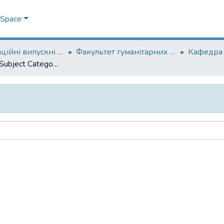
DSpace
Кваліфікаційні випускні роботи здобувачів вищої освіти бакалаврських програм
Факультет гуманітарних наук
Browse by Subject Category