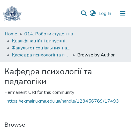
(current)
Log In
Communities
Home
014. Роботи студентів
&
Кваліфікаційні випускні роботи здобувачів вищої освіти бакалаврських програм
Collections
Факультет соціальних наук і соціальних технологій
Кафедра психології та педагогіки
Browse by Author
All of DSpace
Кафедра психології та
педагогіки
Permanent URI for this community
https://ekmair.ukma.edu.ua/handle/123456789/17493
Browse