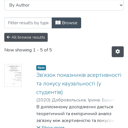
Browsing Кафедра психології та педаго
Browse
All browse results
Now showing
1 - 5 of 5
Item
Зв’язок показників асертивності
та локусу каузальності (у
студентів)
(
2020
)
Добровольська, Ірина
;
Бушай,
Ігор
В дипломному дослідженні дається
теоретичний та емпіричний аналіз
зв’язку між асертивністю та локусом
каузальності у студентів. Були
Show more