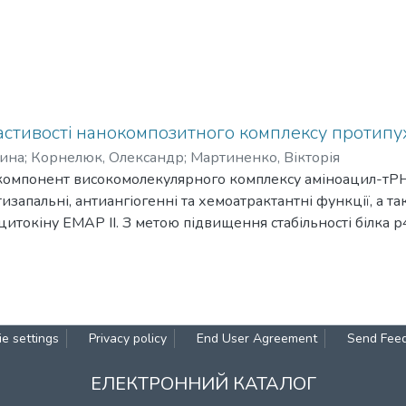
ластивості нанокомпозитного комплексу протипу
рина
;
Корнелюк, Олександр
;
Мартиненко, Вікторія
 компонент високомолекулярного комплексу аміноацил-тРН
тизапальні, антиангіогенні та хемоатрактантні функції, а 
итокіну EMAP II. З метою підвищення стабільності білка 
осліджень, було отримано рекомбінантний білок та на йог
омплекс з декстраном 70 у якості стабілізувального агент
нціал за допомогою методу динамічного розсіяння світла. 
трану 70 підвищує стійкість до агрегації з підвищенням 
 аналізу проведено передбачення вторинної структури білк
e settings
Privacy policy
End User Agreement
Send Fee
труктуровані ділянки є місцем зв’язування зі стабілізувал
ідтверджену стратегію для стабілізації білка р43 та подал
ЕЛЕКТРОННИЙ КАТАЛОГ