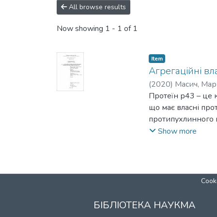
All browse results
Now showing
1 - 1 of 1
Item
Агрегаційні в
(
2020
)
Масич, Ма
Протеїн р43 – це
що має власні про
протипухлинного ц
фармакологічних д
Show more
нанокомпозитний к
агрегаційний поте
використання декс
біоінформатичного
Cooki
визначено, що нес
робота пропонує п
БІБЛІОТЕКА НАУКМА