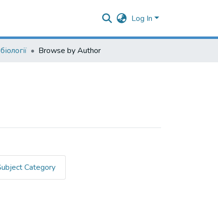
Log In
іології
Browse by Author
Subject Category
"