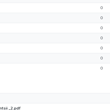
0
0
0
0
0
0
0
tsii _2.pdf