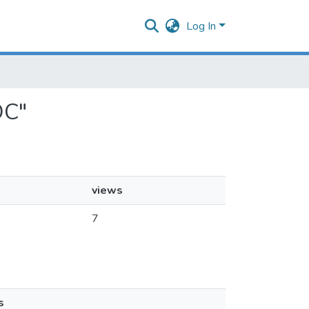
Log In
ОС"
views
7
s