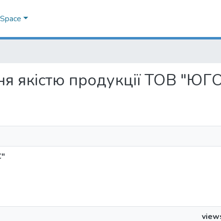
DSpace
іння якістю продукції ТОВ "ЮГ
С"
view