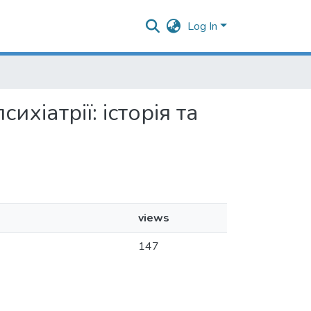
Log In
ихіатрії: історія та
views
147