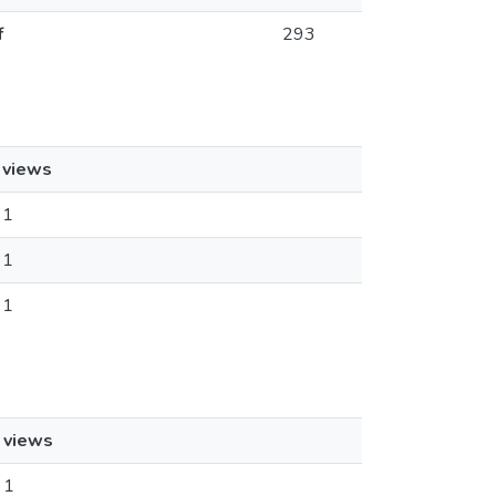
f
293
views
1
1
1
views
1