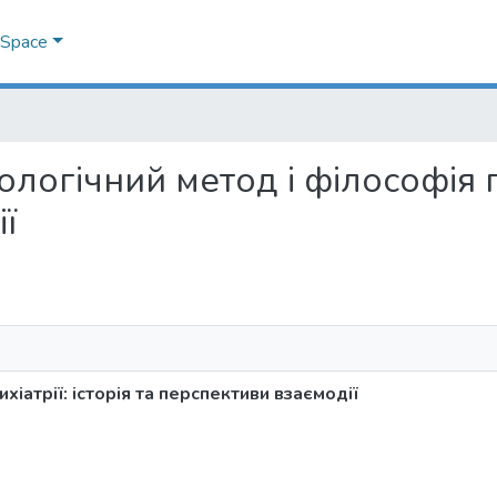
DSpace
ологічний метод і філософія пс
ї
іатрії: історія та перспективи взаємодії