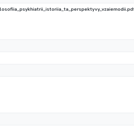
sofiia_psykhiatrii_istoriia_ta_perspektyvy_vzaiemodii.pd