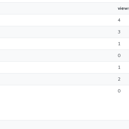
view
4
3
1
0
1
2
0