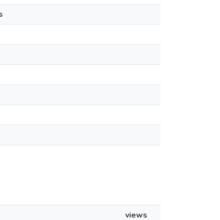
s
views