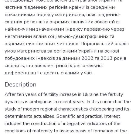
середовищу; пояс областей центральної України та
частина південних регіонів країни із середніми
показниками індексу материнства; пояс південно-
східних регіонів та окремих північних областей із
найнижчими значеннями індексу переважно через
негативний вплив соціально-демографічних та
окремих економічних чинників. Порівняльний аналіз
умов материнства за регіонами України на основі
побудованих індексів за даними 2008 та 2013 років
свідчить, що виявлені риси їх регіональної
диференціації є досить сталими у часі.
Description
After ten years of fertility increase in Ukraine the fertility
dynamics is ambiguous in recent years. In this connection the
study of modern regional characteristics childbearing and its
determinants actualizes. Scientific and practical interest
includes the construction of integrative indicators of the
conditions of maternity to assess basis of formation of the