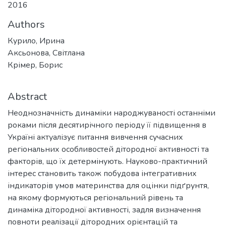
2016
Authors
Курило, Ирина
Аксьонова, Світлана
Крімер, Борис
Abstract
Неоднозначність динаміки народжуваності останніми
роками після десятирічного періоду її підвищення в
Україні актуалізує питання вивчення сучасних
регіональних особливостей дітородної активності та
факторів, що їх детермінують. Науково-практичний
інтерес становить також побудова інтегративних
індикаторів умов материнства для оцінки підґрунтя,
на якому формуються регіональний рівень та
динаміка дітородної активності, задля визначення
повноти реалізації дітородних орієнтацій та