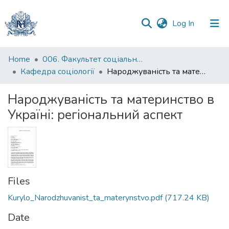
(current)
Log In
Communities
Home
006. Факультет соціальних наук і соціальних технологій
&
Кафедра соціології
Народжуваність та материнство в Україні: регіональний аспект
Collections
Народжуваність та материнство в
All of DSpace
Україні: регіональний аспект
Statistics
Files
Kurylo_Narodzhuvanist_ta_materynstvo.pdf
(717.24 KB)
Date