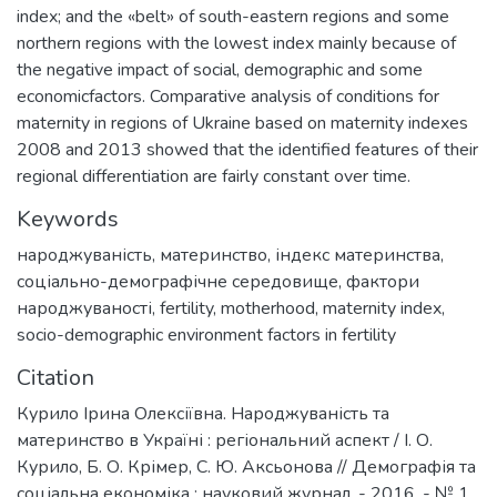
index; and the «belt» of south-eastern regions and some
northern regions with the lowest index mainly because of
the negative impact of social, demographic and some
economicfactors. Comparative analysis of conditions for
maternity in regions of Ukraine based on maternity indexes
2008 and 2013 showed that the identified features of their
regional differentiation are fairly constant over time.
Keywords
народжуваність
,
материнство
,
індекс материнства
,
соціально-демографічне середовище
,
фактори
народжуваності
,
fertility
,
motherhood
,
maternity index
,
socio-demographic environment factors in fertility
Citation
Курило Ірина Олексіївна. Народжуваність та
материнство в Україні : регіональний аспект / І. О.
Курило, Б. О. Крімер, С. Ю. Аксьонова // Демографія та
соціальна економіка : науковий журнал. - 2016. - № 1