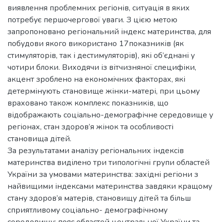
виявлення проблемних регіонів, ситуація в яких
потребує першочергової уваги. З цією метою
запропоновано регіональний індекс материнства, для
побудови якого використано 17показників (як
стимуляторів, так і дестимуляторів), які об’єднані у
чотири блоки. Виходячи із вітчизняної специфіки,
акцент зроблено на економічних факторах, які
детермінують становище жінки-матері, при цьому
враховано також комплекс показників, що
відображають соціально-демографічне середовище у
регіонах, стан здоров’я жінок та особливості
становища дітей.
За результатами аналізу регіональних індексів
материнства виділено три типологічні групи областей
України за умовами материнства: західні регіони з
найвищими індексами материнства завдяки кращому
стану здоров’я матерів, становищу дітей та більш
сприятливому соціально- демографічному