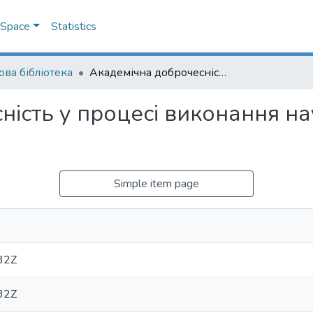
DSpace
Statistics
ова бібліотека
Академічна доброчесність у процесі виконання наукових досліджень: [презентація]
ність у процесі виконання н
Simple item page
32Z
32Z