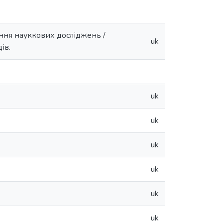
ання науккових досліджень /
uk
ів.
uk
uk
uk
uk
uk
uk