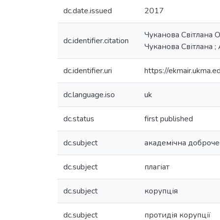
dc.date.issued
2017
Чуканова Світлана 
dc.identifier.citation
Чуканова Світлана ;
dc.identifier.uri
https://ekmair.ukma
dc.language.iso
uk
dc.status
first published
dc.subject
академічна доброче
dc.subject
плагіат
dc.subject
корупція
dc.subject
протидія корупції