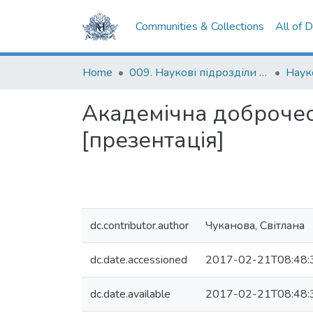
Communities & Collections
All of 
Home
009. Наукові підрозділи НаУКМА
Наук
Академічна доброчес
[презентація]
dc.contributor.author
Чуканова, Світлана
dc.date.accessioned
2017-02-21T08:48:
dc.date.available
2017-02-21T08:48: