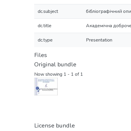
dc.subject
бібліографічний опи
dc.title
Академічна доброче
dc.type
Presentation
Files
Original bundle
Now showing
1 - 1 of 1
License bundle