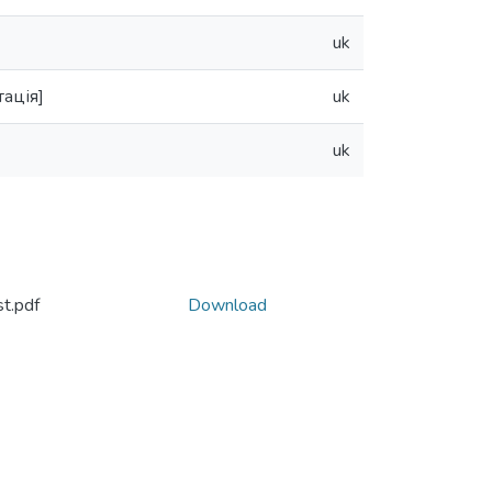
uk
ація]
uk
uk
t.pdf
Download