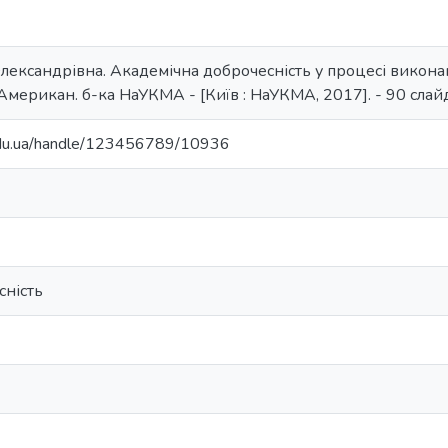
Олександрівна. Академічна доброчесність у процесі викон
 Американ. б-ка НаУКМА - [Київ : НаУКМА, 2017]. - 90 слайд
.edu.ua/handle/123456789/10936
сність