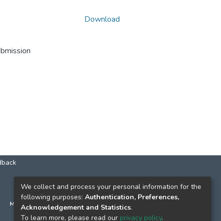
Download
ubmission
dback
КОНТАКТИ
We collect and process your personal information for the
following purposes:
Authentication, Preferences,
м. Київ, вул. Григорія Сковороди, 2
Acknowledgement and Statistics
.
к. 1, к. 120
To learn more, please read our
privacy policy
.