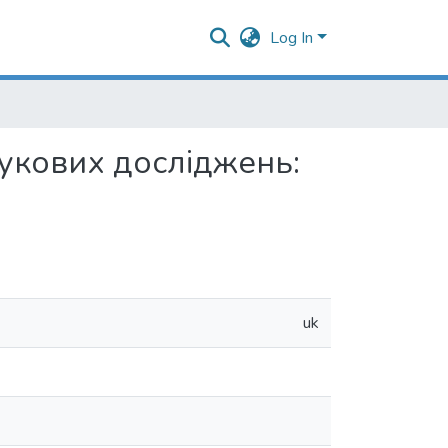
Log In
аукових досліджень:
uk