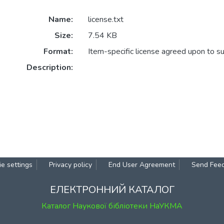
Name:
license.txt
Size:
7.54 KB
Format:
Item-specific license agreed upon to s
Description:
e settings
Privacy policy
End User Agreement
Send Fee
ЕЛЕКТРОННИЙ КАТАЛОГ
Каталог Наукової бібліотеки НаУКМА