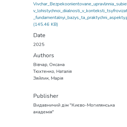
Vivchar_Bezpekooriientovane_upravlinnia_subie
v_lohistychnoi_diialnosti_v_konteksti_tsyfrovizat
_fundamentalnyi_bazys_ta_praktychni_aspekty.
(145.46 KB)
Date
2025
Authors
Вівчар, Оксана
Тюхтенко, Наталія
Зяйлик, Марія
Publisher
Видавничий дім "Києво-Могилянська
академія"