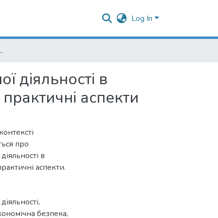
Log In
сті в контексті цифровізації: фундаментальний базис та практичні аспекти
ої діяльності в
 практичні аспекти
контексті
ться про
діяльності в
рактичні аспекти.
 діяльності
,
кономічна безпека
,