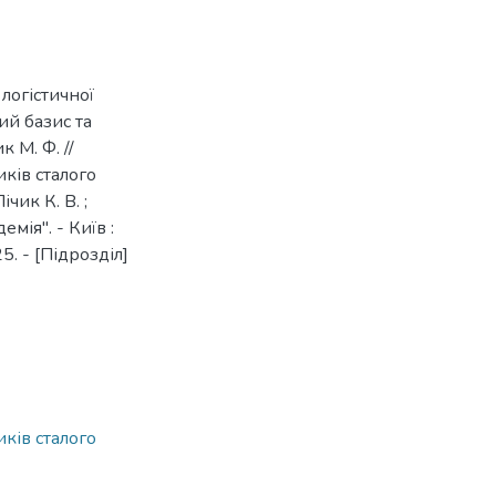
 логістичної
ий базис та
к М. Ф. //
ків сталого
ічик К. В. ;
ія". - Київ :
. - [Підрозділ]
ків сталого