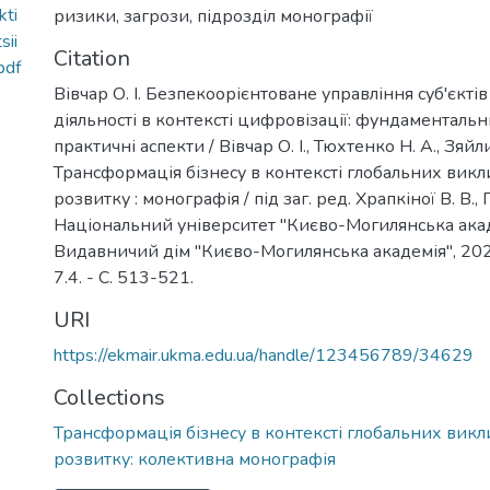
kti
ризики
,
загрози
,
підрозділ монографії
sii
Citation
pdf
Вівчар О. І. Безпекоорієнтоване управління суб'єктів
діяльності в контексті цифровізації: фундаментальн
практичні аспекти / Вівчар О. І., Тюхтенко Н. А., Зяйли
Трансформація бізнесу в контексті глобальних викли
розвитку : монографія / під заг. ред. Храпкіної В. В., П
Національний університет "Києво-Могилянська академ
Видавничий дім "Києво-Могилянська академія", 2025
7.4. - C. 513-521.
URI
https://ekmair.ukma.edu.ua/handle/123456789/34629
Collections
Трансформація бізнесу в контексті глобальних викли
розвитку: колективна монографія