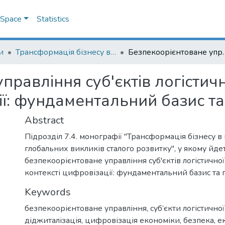
DSpace
Statistics
и
Трансформація бізнесу в контексті глобальних викликів сталого розвитку: колективна монографія
Безпекоорієнтоване управління суб'єктів логістичної діяльно
равління суб'єктів логістичн
ії: фундаментальний базис та
Abstract
Підрозділ 7.4. монографії "Трансформація бізнесу в 
глобальних викликів сталого розвитку", у якому йде
безпекоорієнтоване управління суб'єктів логістичної 
контексті цифровізації: фундаментальний базис та п
Keywords
безпекоорієнтоване управління
,
суб’єкти логістичної
діджиталізація
,
цифровізація економіки
,
безпека
,
е