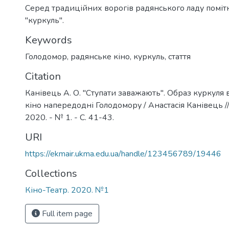
Серед традиційних ворогів радянського ладу помітн
"куркуль".
Keywords
Голодомор
,
радянське кіно
,
куркуль
,
стаття
Citation
Канівець А. О. "Ступати заважають". Образ куркуля
кіно напередодні Голодомору / Анастасія Канівець //
2020. - № 1. - С. 41-43.
URI
https://ekmair.ukma.edu.ua/handle/123456789/19446
Collections
Кіно-Театр. 2020. №1
Full item page