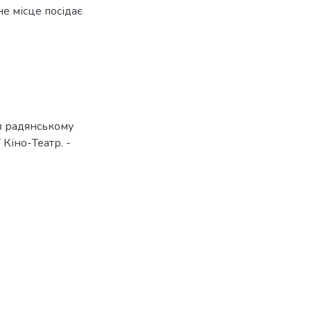
е місце посідає
 в радянському
 Кіно-Театр. -