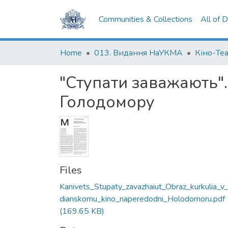
Communities & Collections
All of 
Home
013. Видання НаУКМА
Кіно-Те
"Ступати заважають".
Голодомору
Files
Kanivets_Stupaty_zavazhaiut_Obraz_kurkulia_v_
dianskomu_kino_naperedodni_Holodomoru.pdf
(169.65 KB)