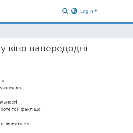
Log In
у кіно напередодні
 у
лучався до
альності
проте той факт, що
ди, лежить на