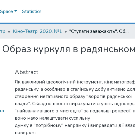
DSpace
Statistics
атр
Кіно-Театр. 2020. №1
"Ступати заважають". Образ куркуля в радянському кіно напередодні Голодомору
 Образ куркуля в радянськом
Abstract
Як важливий ідеологічний інструмент, кінематограф
радянську, а особливо в сталінську добу активно до
створення негативного образу "ворогів радянської
влади". Складно вповні вирахувати ступінь відповід
ra
"найважливішого з мистецтв" за подальші репресії, 
воно мало налаштувати суспільну
думку в "потрібному" напрямку і виправдати дії вла
поверхні.