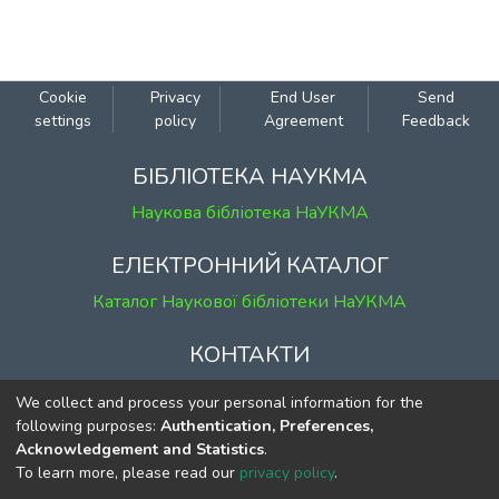
Cookie
Privacy
End User
Send
settings
policy
Agreement
Feedback
БІБЛІОТЕКА НАУКМА
Наукова бібліотека НаУКМА
ЕЛЕКТРОННИЙ КАТАЛОГ
Каталог Наукової бібліотеки НаУКМА
КОНТАКТИ
м. Київ, вул. Григорія Сковороди, 2
We collect and process your personal information for the
к. 1, к. 120
following purposes:
Authentication, Preferences,
Acknowledgement and Statistics
.
тел.
(044) 463-69-31
To learn more, please read our
privacy policy
.
ekmair@ukma.edu.ua