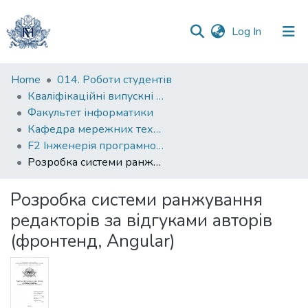
(current)
Log In
Communities
Home
014. Роботи студентів
&
Кваліфікаційні випускні роботи здобувачів вищої освіти бакалаврських програм
Collections
Факультет інформатики
Кафедра мережних технологій
All of DSpace
F2 Інженерія програмного забезпечення
Розробка системи ранжування редакторів за відгуками авторів (фронтенд, Angular)
Statistics
Розробка системи ранжування
редакторів за відгуками авторів
(фронтенд, Angular)