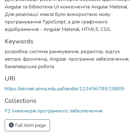
Angular та бібліотека UI компонентів Angular Material.
Для реалізації класів було використано мову
програмування TypeScript, а для графічного
відображення - Angular Material, HTML5, CSS.
Keywords
розробка
,
система ранжування
,
редактор
,
відгук
автора
,
фронтенд
,
Angular
,
програмне забезпечення
,
бакалаврська робота
URI
https://ekmair.ukma.edu.ua/handle/123456789/18809
Collections
F2 Інженерія програмного забезпечення
Full item page