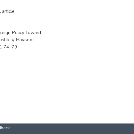
,
article
oreign Policy Toward
shik. // Наукові
С. 74-79.
dback