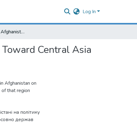
Log In
The Influence of Afghanistan on Russian Foreign Policy Toward Central Asia After September 11, 2001
y Toward Central Asia
in Afghanistan on
 of that region
стані на політику
стосовно держав