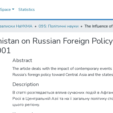
DSpace
Statistics
 записки НаУКМА
095: Політичні науки
nistan on Russian Foreign Polic
001
Abstract
The article deals with the impact of contemporary events 
Russia’s foreign policy toward Central Asia and the states
Description
В статті розглядається вплив сучасних подій в Афгані
Росії в Центральній Азії та на її загальну політику 
цього регіону.