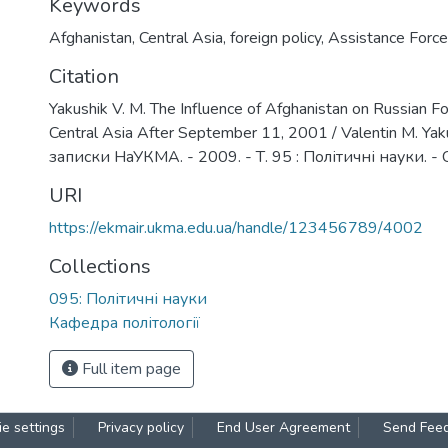
Keywords
Afghanistan
,
Central Asia
,
foreign policy
,
Assistance Force
Citation
Yakushik V. M. The Influence of Afghanistan on Russian F
Central Asia After September 11, 2001 / Valentin M. Yaku
записки НаУКМА. - 2009. - Т. 95 : Політичні науки. - 
URI
https://ekmair.ukma.edu.ua/handle/123456789/4002
Collections
095: Політичні науки
Кафедра політології
Full item page
e settings
Privacy policy
End User Agreement
Send Fee