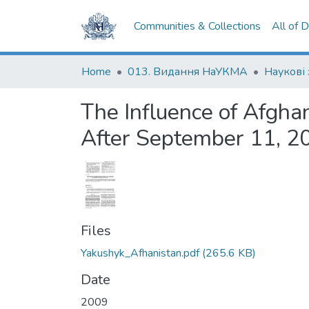
Communities & Collections
All of 
Home
013. Видання НаУКМА
Наукові
The Influence of Afgha
After September 11, 2
Files
Yakushyk_Afhanistan.pdf
(265.6 KB)
Date
2009