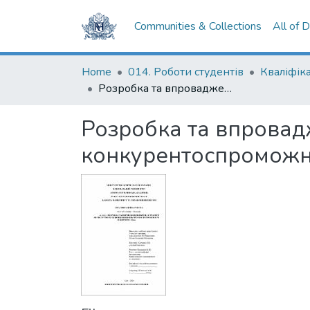
Communities & Collections
All of 
Home
014. Роботи студентів
Розробка та впровадження бренд-стратегії як інструмент підвищення конкурентоспроможності підприємства
Розробка та впровадж
конкурентоспроможно