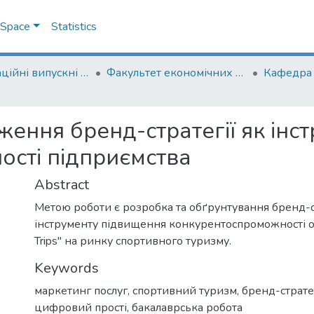
DSpace
Statistics
Кваліфікаційні випускні роботи здобувачів вищої освіти бакалаврських програм
Факультет економічних наук
ення бренд-стратегії як інс
сті підприємства
Abstract
Метою роботи є розробка та обґрунтування бренд-ст
інструменту підвищення конкурентоспроможності орг
Trips" на ринку спортивного туризму.
Keywords
маркетинг послуг
,
спортивний туризм
,
бренд-страте
цифровий прості
,
бакалаврська робота