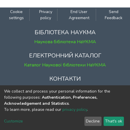
Cookie
Privacy
End User
Send
settings
policy
Agreement
Feedback
БІБЛІОТЕКА НАУКМА
Наукова бібліотека НаУКМА
ЕЛЕКТРОННИЙ КАТАЛОГ
Каталог Наукової бібліотеки НаУКМА
КОНТАКТИ
м. Київ, вул. Григорія Сковороди, 2
We collect and process your personal information for the
к. 1, к. 120
following purposes:
Authentication, Preferences,
Acknowledgement and Statistics
.
тел.
(044) 463-69-31
To learn more, please read our
privacy policy
.
ekmair@ukma.edu.ua
Customize
Decline
That's ok