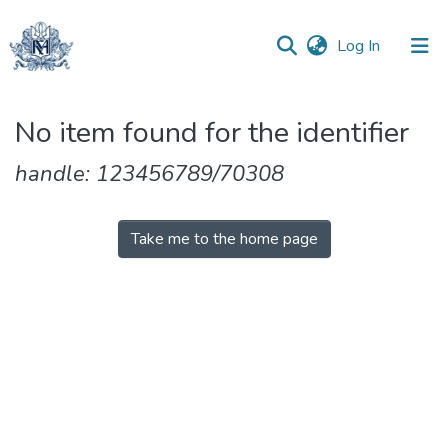
(current)
Log In
Communities
No item found for the identifier
&
Collections
handle: 123456789/70308
All of DSpace
Take me to the home page