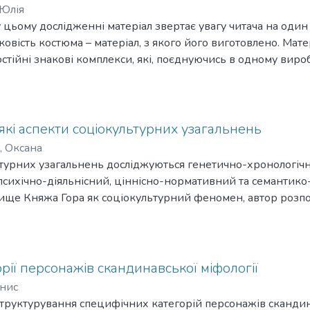
 Юлія
цьому дослідженні матеріал звертає увагу читача на один
овість костюма – матеріал, з якого його виготовлено. Матер
остійні знакові комплекси, які, поєднуючись в одному виро
, що ми і визначаємо як костюм. Подібний аналіз
тивно залучати тканину та інші матеріали як вагоме джерел
ультури та віднести костюм до етнознакових систем.
які аспекти соціокультурних узагальнень
, Оксана
ьтурних узагальнень досліджуються генетично-хронологічн
сихічно-діяльнісний, ціннісно-нормативний та семантико
ище Княжа Гора як соціокультурний феномен, автор розп
ових узагальнень.
орії персонажів скандинавської міфології
нис
структурування специфічних категорій персонажів скандина