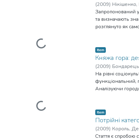
(
2009
)
Нікішенко,
Запропонований у 
та визначають знак
розглянуто як сам
Loading...
знаковий комплекс
дає можливість ак
специфічних рис к
Item
Княжа гора: де
(
2009
)
Бондарець
На рівні соціокул
функціональний, п
Аналізуючи город
Loading...
цих ракурсів наук
Item
Потрійні катег
(
2009
)
Король, Де
Стаття є спробою 