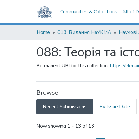
Communities & Collections
All of 
Home
013. Видання НаУКМА
Наукові
088: Теорія та іс
Permanent URI for this collection
https://ekm
Browse
Recent Submissions
By Issue Date
Recent Submissions
Now showing
1 - 13 of 13