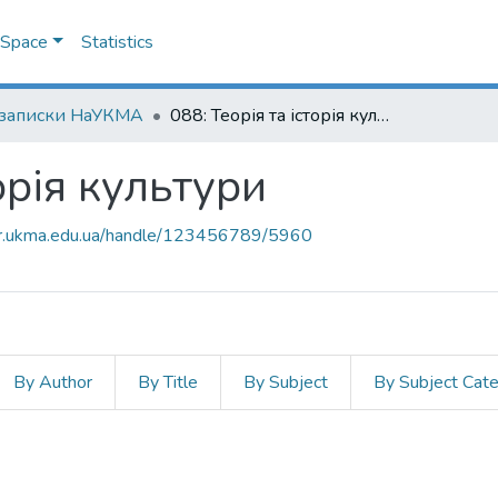
DSpace
Statistics
 записки НаУКМА
088: Теорія та історія культури
торія культури
air.ukma.edu.ua/handle/123456789/5960
By Author
By Title
By Subject
By Subject Cat