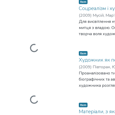
Item
Соцреалізм і х
(
2009
)
Мусій, Мар
Для висвітлення к
митця з владою. Ос
творча воля худож
Loading...
статті йдеться пр
радянська влада п
регіонах України.
Item
Художник як пе
(
2009
)
Півторак, 
Проаналізовано ти
біографічних та а
художника розглян
Loading...
Item
Матеріали, з я