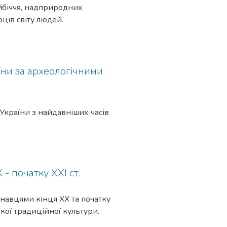
ойбіччя, надприродних
рців світу людей.
їни за археологічними
України з найдавніших часів
- початку XXI ст.
навцями кінця ХХ та початку
ької традиційної культури.