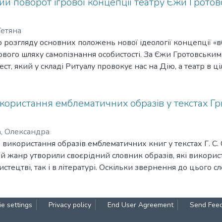
й поворот ігрової концепції театру Єжи Гротовс
Тетяна
 розгляду основних положень нової ідеології концепції «в
ового шляху самопізнання особистості. За Єжи Гротовським
ст, який у складі Ритуалу провокує нас на Дію, а театр в 
 розірваності акторського «Я». У статті оцінюються нові т
нової актуалізації втраченої безпосередності
користання емблематичних образів у текстах Гр
, Олександра
то використання образів емблематичних книг у текстах Г. С
й жанр утворили своєрідний словник образів, які викорис
стецтві, так і в літературі. Оскільки звернення до цього 
заснованим на ерудиції, у статті спробуємо показати генеа
 «Актеон» від першої емблематичної книги до діалогу
лфавіт, або Буквар світу».
e settings
Privacy policy
End User Agreement
Send Fee