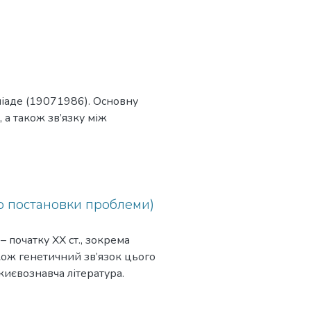
Еліаде (19071986). Основну
 а також зв’язку між
(до постановки проблеми)
– початку XX ст., зокрема
також генетичний зв’язок цього
києвознавча література.