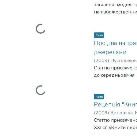
загальної моделі 
напівбожественних 
Loading...
Item
Про два напрям
джерелами
(
2009
)
Пустовалов
Статтю присвячено
до середньовіччя.
Loading...
Item
Рецепція "Книг
(
2009
)
Зиновіїва, 
Статтю присвячено
ХХІ ст. «Книги пер