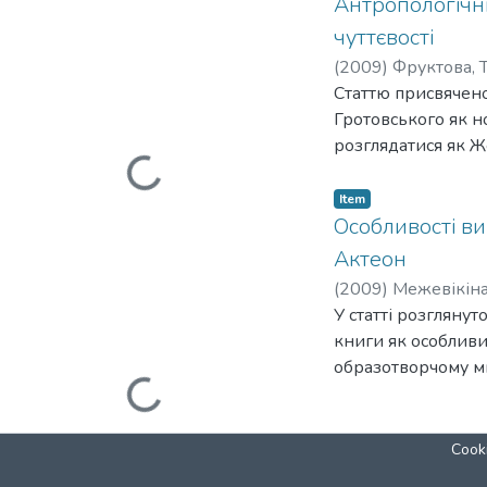
Антропологічни
чуттєвості
(
2009
)
Фруктова, 
Статтю присвячено
Гротовського як н
Loading...
розглядатися як Же
засобом подолання
простору як місця 
Item
почуття.
Особливості ви
Актеон
(
2009
)
Межевікіна
У статті розгляну
книги як особливи
Loading...
образотворчому ми
контекстуальним і 
образів – емблеми
Г. С. Сковороди «А
Cooki