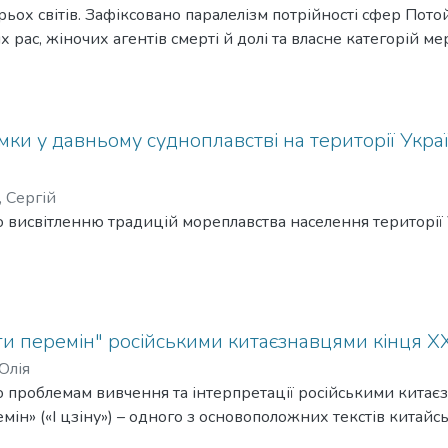
Трьох світів. Зафіксовано паралелізм потрійності сфер Пот
рас, жіночих агентів смерті й долі та власне категорій ме
ки у давньому судноплавстві на території Укра
, Сергій
 висвітленню традицій мореплавства населення території 
и перемін" російськими китаєзнавцями кінця XX 
Юлія
 проблемам вивчення та інтерпретації російськими китаєз
емін» («І цзіну») – одного з основоположних текстів китайс