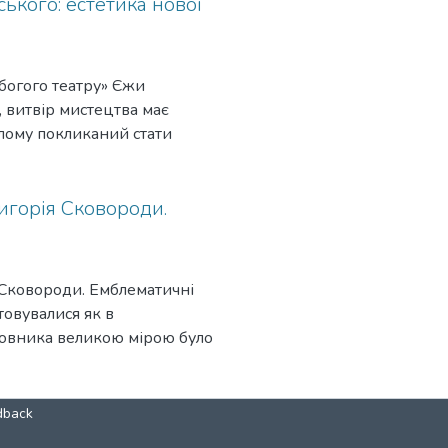
ького: естетика нової
богого театру» Єжи
, витвір мистецтва має
цілому покликаний стати
лумачення театральних реалій
игорія Сковороди.
. Сковороди. Емблематичні
товувалися як в
словника великою мірою було
логію сенсів одного з таких
dback