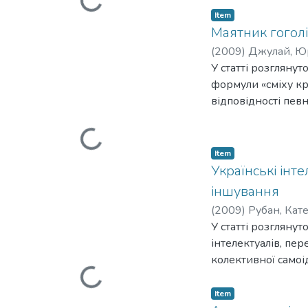
Item
Маятник гоголів
(
2009
)
Джулай, Ю
У статті розгляну
формули «сміху крі
відповідності пев
Loading...
дидактичних та рел
відкриває додатко
натури головного 
Item
Українські інт
іншування
(
2009
)
Рубан, Кат
У статті розгляну
інтелектуалів, пе
Loading...
колективної самоі
боротьбі за символ
Item