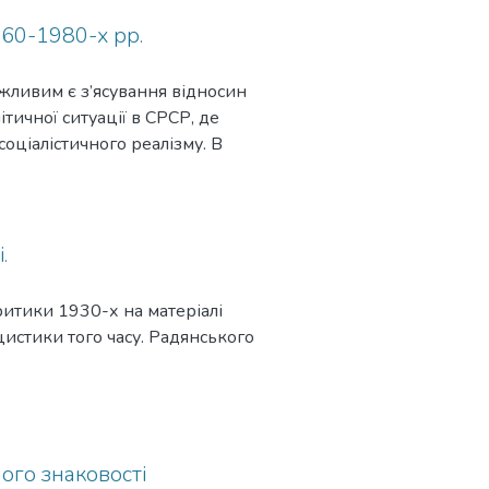
960-1980-х рр.
ажливим є з’ясування відносин
тичної ситуації в СРСР, де
оціалістичного реалізму. В
ачно пізніше, ніж в інших
.
итики 1930-х на матеріалі
цистики того часу. Радянського
ого знаковості