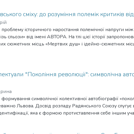
ського сміху: до розуміння полемік критиків від
рій
то проблему історичного наростання полемічної напруги між
зь сльози» від імені АВТОРА. На тлі цієї історії запропон
них сюжетних місць «Мертвих душ» і ідейно-сюжетних міс
ігійно-філософських праць XVIII – початку XIX ст., що
ві можливості у визначенні спектру значень сміху в полем
героя поеми.
електуали "Покоління революції": символічна авт
ерина
то формування символічної колективної автобіографії «пок
реважно Львова. Досвід розпаду Радянського Союзу слугує 
дентифікації, яка є формою протиставлення себе іншим уч
ічний капітал інтелектуала.