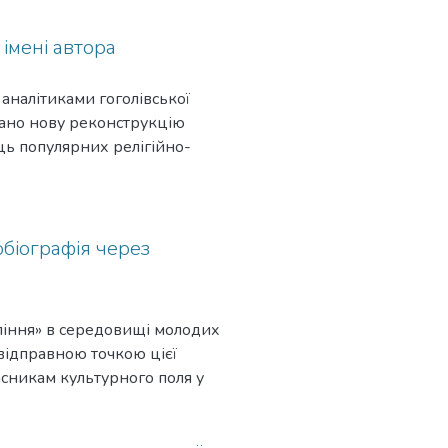
 імені автора
 аналітиками гоголівської
овано нову реконструкцію
ць популярних релігійно-
іках автора з читачами щодо
обіографія через
оління» в середовищі молодих
відправною точкою цієї
асникам культурного поля у