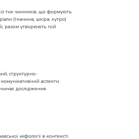
 із тих чинників, що формують
іали (тканина, шкіра, хутро)
бі, разом утворюють той
о під час дослідження
ий, структурно-
-комунікативний аспекти.
очинає дослідження
вської міфології в контексті