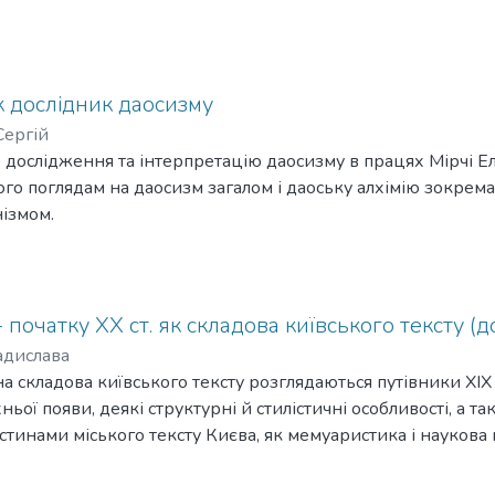
к дослідник даосизму
Сергій
то дослідження та інтерпретацію даосизму в працях Мірчі 
го поглядам на даосизм загалом і даоську алхімію зокрема,
ізмом.
- початку XX ст. як складова київського тексту 
адислава
чна складова київського тексту розглядаються путівники XIX 
ньої появи, деякі структурні й стилістичні особливості, а 
стинами міського тексту Києва, як мемуаристика і наукова 