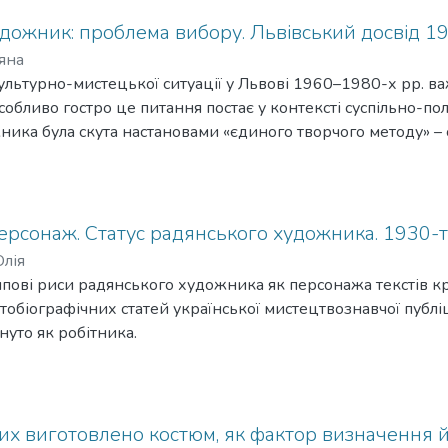
удожник: проблема вибору. Львівський досвід 1
’яна
ультурно-мистецької ситуації у Львові 1960–1980-х рр. в
обливо гостро це питання постає у контексті суспільно-полі
ника була скута настановами «єдиного творчого методу» – с
о реакцію мистецького середовища Львова, де
очала насильницьки насаджувати соцреалістичний канон зн
рсонаж. Статус радянського художника. 1930-ті
Юлія
пові риси радянського художника як персонажа текстів кр
втобіографічних статей української мистецтвознавчої публі
уто як робітника.
ких виготовлено костюм, як фактор визначення й