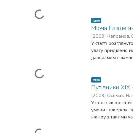
Loading...
Item
Мірча Еліаде я
(
2009
)
Капранов, 
У статті розгляну
увагу приділено йо
даосизмом і шаман
Loading...
Item
Путівники XIX 
(
2009
)
Осьмак, Вл
У статті як органі
умови і джерела їх
жанру з такими ча
Loading...