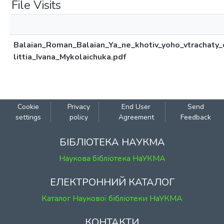
File Visits
Balaian_Roman_Balaian_Ya_ne_khotiv_yoho_vtrachaty
littia_Ivana_Mykolaichuka.pdf
Cookie
Privacy
End User
Send
settings
policy
Agreement
Feedback
БІБЛІОТЕКА НАУКМА
Наукова бібліотека НаУКМА
ЕЛЕКТРОННИЙ КАТАЛОГ
Каталог Наукової бібліотеки НаУКМА
КОНТАКТИ