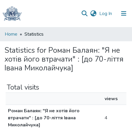
(current)
Log In
Communities
Home
Statistics
&
Collections
Statistics for Роман Балаян: "Я не
хотів його втрачати" : [до 70-ліття
All of DSpace
Івана Миколайчука]
Total visits
views
Роман Балаян: "Я не хотів його
втрачати" : [до 70-ліття Івана
4
Миколайчука]