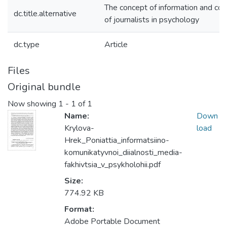
The concept of information and com
dc.title.alternative
of journalists in psychology
dc.type
Article
Files
Original bundle
Now showing
1 - 1 of 1
Name:
Down
Krylova-
load
Hrek_Poniattia_informatsiino-
komunikatyvnoi_diialnosti_media-
fakhivtsia_v_psykholohii.pdf
Size:
774.92 KB
Format:
Adobe Portable Document