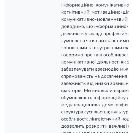
інформаційно-комунікативної д
когнітивний; мотиваційно-ціль
комунікативно-мовленнєвий; к
доводимо, що інформаційно-к
діяльність у складі професійної 
зумовлена чітко визначеними ц
зовнішніми та внутрішніми фак
говоримо про такі особливості
комунікативної діяльності як зд
забезпечувати взаємодію між су
спрямованість на досягнення кі
залежність від низки зовнішніх
факторів. Ми виділили парамет
обумовлюють інформаційну дія
медіапрацівника: демографічні;
структура суспільства; культурні
особливості; лінгвістичний код.
дозволить розкрити важливі а