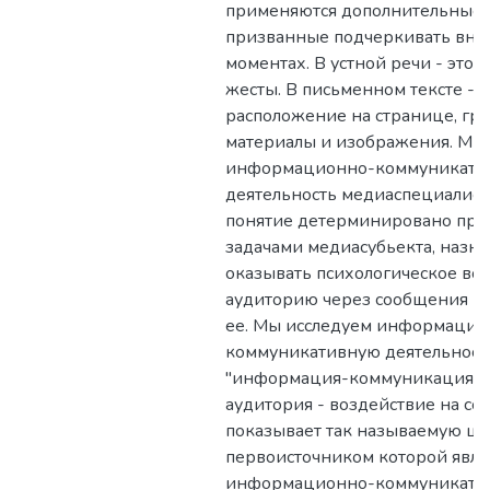
применяются дополнительные 
призванные подчеркивать вни
моментах. В устной речи - это г
жесты. В письменном тексте - 
расположение на странице, гр
материалы и изображения. Мы
информационно-коммуникати
деятельность медиаспециалист
понятие детерминировано пр
задачами медиасубьекта, назна
оказывать психологическое во
аудиторию через сообщения и
ее. Мы исследуем информацио
коммуникативную деятельность
"информация-коммуникация -
аудитория - воздействие на соз
показывает так называемую ц
первоисточником которой явля
информационно-коммуникатив