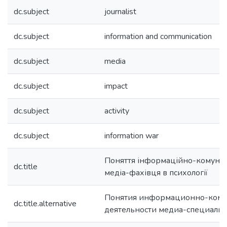
dc.subject
journalist
dc.subject
information and communication
dc.subject
media
dc.subject
impact
dc.subject
activity
dc.subject
information war
Поняття інформаційно-комуніка
dc.title
медіа-фахівця в психології
Понятия информационно-ком
dc.title.alternative
деятельности медиа-специалис