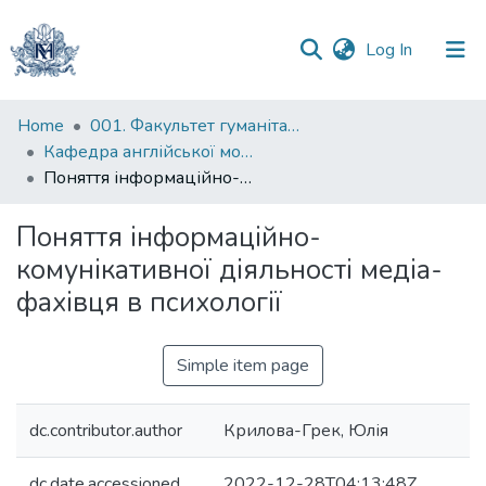
(current)
Log In
Communities
Home
001. Факультет гуманітарних наук
&
Кафедра англійської мови
Collections
Поняття інформаційно-комунікативної діяльності медіа-фахівця в психології
All of DSpace
Поняття інформаційно-
комунікативної діяльності медіа-
Statistics
фахівця в психології
Simple item page
dc.contributor.author
Крилова-Грек, Юлія
dc.date.accessioned
2022-12-28T04:13:48Z