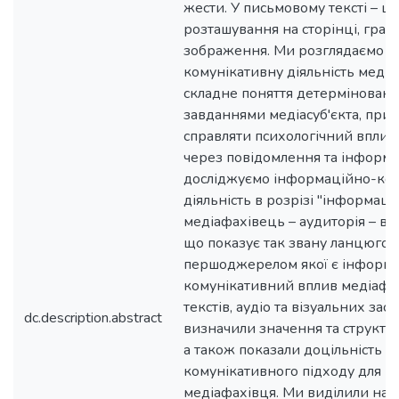
жести. У письмовому тексті – ш
розташування на сторінці, графі
зображення. Ми розглядаємо і
комунікативну діяльність медіа
складне поняття детермінован
завданнями медіасуб'єкта, при
справляти психологічний вплив
через повідомлення та інформув
досліджуємо інформаційно-ко
діяльність в розрізі "інформаці
медіафахівець – аудиторія – впл
що показує так звану ланцюгов
першоджерелом якої є інформ
комунікативний вплив медіафах
текстів, аудіо та візуальних зас
dc.description.abstract
визначили значення та структур
а також показали доцільність 
комунікативного підходу для ро
медіафахівця. Ми виділили нас