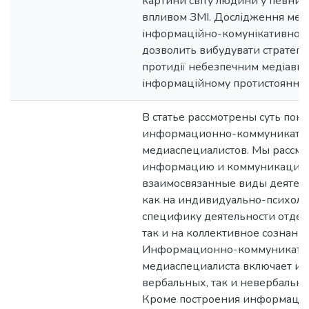
картини світу людини у певний
впливом ЗМІ. Дослідження мето
інформаційно-комунікативно д
дозволить вибудувати стратегії 
протидії небезпечним медіавпл
інформаційному протистоянні.
В статье рассмотрены суть поня
информационно-коммуникатив
медиаспециалистов. Мы рассм
информацию и коммуникацию
взаимосвязанные виды деятел
как на индивидуально-психол
специфику деятельности отдель
так и на коллективное сознани
Информационно-коммуникатив
медиаспециалиста включает ис
вербальных, так и невербальн
Кроме построения информацио