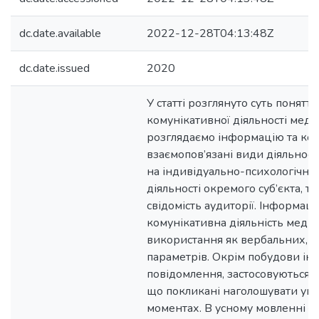
dc.date.available
2022-12-28T04:13:48Z
dc.date.issued
2020
У статті розглянуто суть понятт
комунікативної діяльності меді
розглядаємо інформацію та ком
взаємопов’язані види діяльност
на індивідуально-психологічну
діяльності окремого суб’єкта, та
свідомість аудиторії. Інформац
комунікативна діяльність меді
використання як вербальних, т
параметрів. Окрім побудови і
повідомлення, застосовуються 
що покликані наголошувати ува
моментах. В усному мовленні – ц