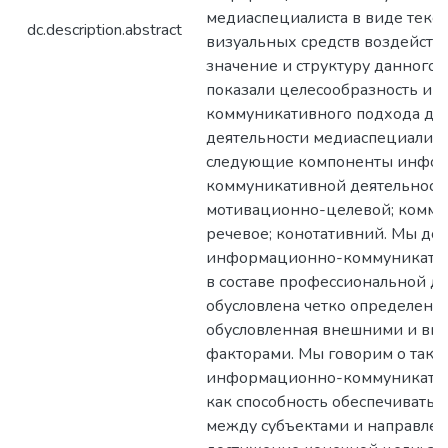
медиаспециалиста в виде текст
dc.description.abstract
визуальных средств воздейств
значение и структуру данного с
показали целесообразность и
коммуникативного подхода для
деятельности медиаспециалист
следующие компоненты инфо
коммуникативной деятельности
мотивационно-целевой; комму
речевое; конотативний. Мы док
информационно-коммуникатив
в составе профессиональной д
обусловлена четко определенн
обусловленная внешними и вн
факторами. Мы говорим о таки
информационно-коммуникатив
как способность обеспечивать
между субъектами и направлен