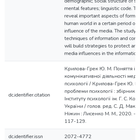
demographic; social structure of soc
mental features; linguistic code. Th
reveal important aspects of forming
human world in a certain period of 
influence of the media. The study
techniques of information and comm
will build strategies to protect a
media influences in the information
Крилова-Грек Ю. М. Поняття і
комунікативної діяльності меді
психології / Крилова-Грек Ю. М.
проблеми психології : збірник 
dc.identifier.citation
Інституту психології ім. Г. С. К
України / голов. ред. С. Д. Макси
Ніжин : Лисенко М. М., 2020. - Т. 
117-129.
dc.identifier.issn
2072-4772