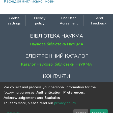
Кафедра англійської мови
Cookie
Privacy
End User
Send
settings
policy
Agreement
Feedback
БІБЛІОТЕКА НАУКМА
Наукова бібліотека НаУКМА
ЕЛЕКТРОННИЙ КАТАЛОГ
Каталог Наукової бібліотеки НаУКМА
КОНТАКТИ
м. Київ, вул. Григорія Сковороди, 2
We collect and process your personal information for the
к. 1, к. 120
following purposes:
Authentication, Preferences,
Acknowledgement and Statistics
.
тел.
(044) 463-69-31
To learn more, please read our
privacy policy
.
ekmair@ukma.edu.ua