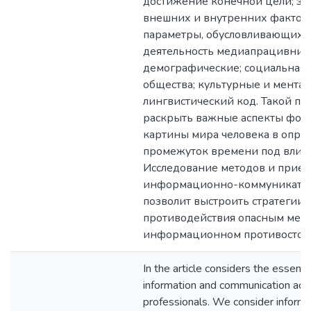
достижение конечной цели; за
внешних и внутренних фактор
параметры, обусловливающих
деятельность медиапрацивник
демографические; социальная 
общества; культурные и ментал
лингвистический код. Такой по
раскрыть важные аспекты фо
картины мира человека в опр
промежуток времени под влия
Исследование методов и прие
информационно-коммуникатив
позволит выстроить стратегии
противодействия опасным мед
информационном противостоя
In the article considers the essenc
information and communication acti
professionals. We consider informa