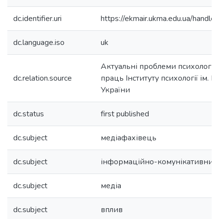
dc.identifier.uri
https://ekmair.ukma.edu.ua/han
dc.language.iso
uk
Актуальні проблеми психології 
dc.relation.source
праць Інституту психології ім. 
України
dc.status
first published
dc.subject
медіафахівець
dc.subject
інформаційно-комунікативний
dc.subject
медіа
dc.subject
вплив