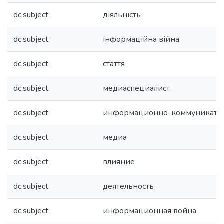
dc.subject
діяльність
dc.subject
інформаційна війна
dc.subject
стаття
dc.subject
медиаспециалист
dc.subject
информационно-коммуникати
dc.subject
медиа
dc.subject
влияние
dc.subject
деятельность
dc.subject
информационная война