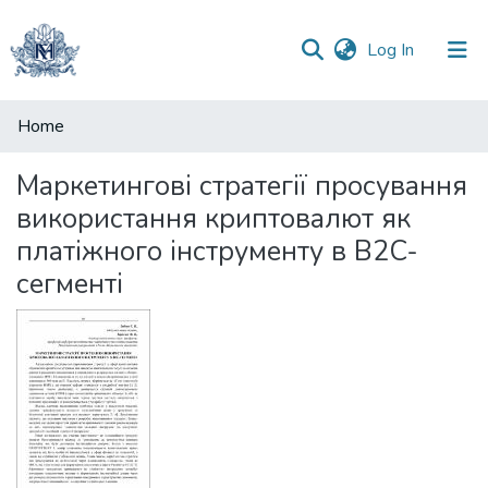
(current)
Log In
Communities
Home
&
Collections
Маркетингові стратегії просування
використання криптовалют як
All of DSpace
платіжного інструменту в B2C-
Statistics
сегменті