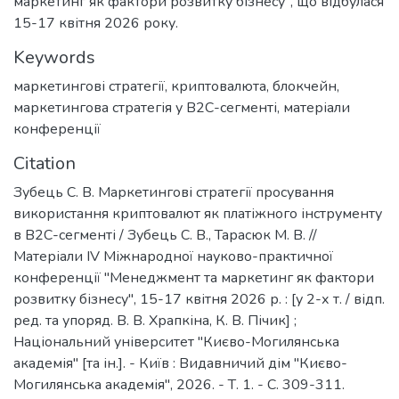
маркетинг як фактори розвитку бізнесу", що відбулася
15-17 квітня 2026 року.
Keywords
маркетингові стратегії
,
криптовалюта
,
блокчейн
,
маркетингова стратегія у B2C-сегменті
,
матеріали
конференції
Citation
Зубець С. В. Маркетингові стратегії просування
використання криптовалют як платіжного інструменту
в B2C-сегменті / Зубець С. В., Тарасюк М. В. //
Матеріали ІV Міжнародної науково-практичної
конференції "Менеджмент та маркетинг як фактори
розвитку бізнесу", 15-17 квітня 2026 р. : [у 2-х т. / відп.
ред. та упоряд. В. В. Храпкіна, К. В. Пічик] ;
Національний університет "Києво-Могилянська
академія" [та ін.]. - Київ : Видавничий дім "Києво-
Могилянська академія", 2026. - Т. 1. - С. 309-311.