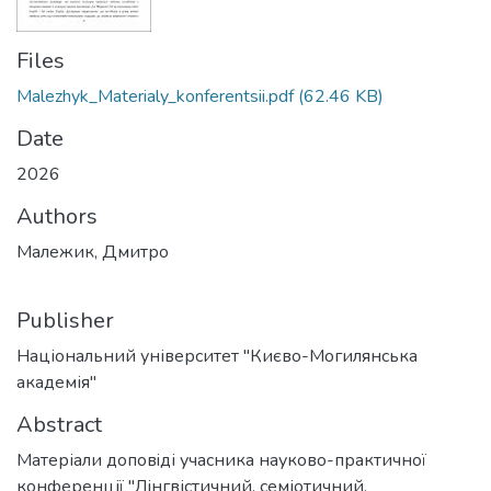
Files
Malezhyk_Materialy_konferentsii.pdf
(62.46 KB)
Date
2026
Authors
Малежик, Дмитро
Publisher
Національний університет "Києво-Могилянська
академія"
Abstract
Матеріали доповiді учасника науково-практичної
конференції "Лінгвістичний, семіотичний,