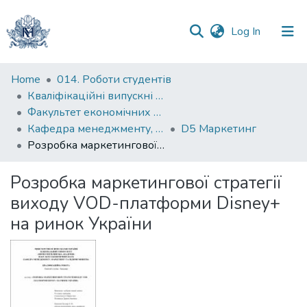
(current)
Log In
Communities
Home
014. Роботи студентів
&
Кваліфікаційні випускні роботи здобувачів вищої освіти бакалаврських програм
Collections
Факультет економічних наук
Кафедра менеджменту, маркетингу та підприємництва
D5 Маркетинг
All of DSpace
Розробка маркетингової стратегії виходу VOD-платформи Disney+ на ринок України
Statistics
Розробка маркетингової стратегії
виходу VOD-платформи Disney+
на ринок України