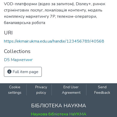
VOD-платформи (відео за запитом)
,
Disney+
,
ринок
стрімінгових послуг
,
локалізація контенту
,
модель
комплексу маркетингу 7P
,
телеком-оператори
,
бакалаврська робота
URI
https://ekmair.ukma.edu.ua/handle/123456789/40568
Collections
D5 Маркетинг
Full item page
Cookie
Privacy
End User
Send
settings
policy
Agreement
Feedback
БІБЛІОТЕКА НАУКМА
Наукова бібліотека НаУКМА