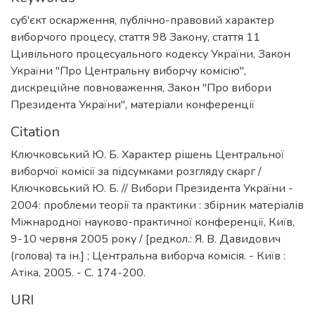
суб'єкт оскарження
,
публічно-правовий характер
виборчого процесу
,
стаття 98 Закону
,
стаття 11
Цивільного процесуального кодексу України
,
Закон
України "Про Центральну виборчу комісію"
,
дискреційне повноваження
,
Закон "Про вибори
Президента України"
,
матеріали конференції
Citation
Ключковський Ю. Б. Характер рішень Центральної
виборчої комісії за підсумками розгляду скарг /
Ключковський Ю. Б. // Вибори Президента України -
2004: проблеми теорії та практики : збірник матеріалів
Міжнародної науково-практичної конференції, Київ,
9-10 червня 2005 року / [редкол.: Я. В. Давидович
(голова) та ін.] ; Центральна виборча комісія. - Київ :
Атіка, 2005. - С. 174-200.
URI