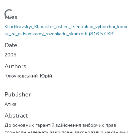
Loading...
Files
Kliuchkovskyi_Kharakter_rishen_Tsentralnoi_vyborchoi_komi
sii_za_pidsumkamy_rozghliadu_skarh.pdf
(816.57 KB)
Date
2005
Authors
Ключковський, Юрій
Publisher
Атіка
Abstract
До основних гарантій здійснення виборчих прав
громадян належать закріплені законодавчо механізми