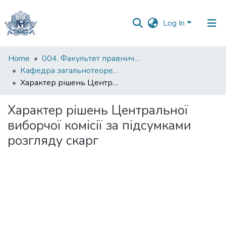
Log In
Communities
Home
004. Факультет правничих наук
&
Кафедра загальнотеоретичного правознавства та публічного права
Collections
Характер рішень Центральної виборчої комісії за підсумками розгляду скарг
All of DSpace
Характер рішень Центральної
виборчої комісії за підсумками
Statistics
розгляду скарг