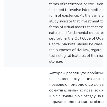
terms of restrictions or exclusion f
the need to involve intermediaries),
form of existence. At the same time
study indicate that investment tok
forms of virtual assets that corres
nature and fundamental characteristi
set forth in the Civil Code of Ukra
Capital Markets, should be classifie
the purposes of civil law, regardles
technological features of their issua
storage.
Автором розглянуто проблемат
належності віртуальних активів
правовою природою до складу 
об’єктів цивільних прав, зокрем
що є актуальною з огляду на до
держав щодо визнання різних 