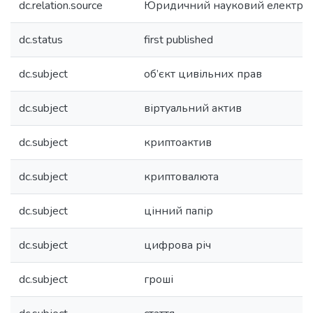
dc.relation.source
Юридичний науковий електро
dc.status
first published
dc.subject
об’єкт цивільних прав
dc.subject
віртуальний актив
dc.subject
криптоактив
dc.subject
криптовалюта
dc.subject
цінний папір
dc.subject
цифрова річ
dc.subject
гроші