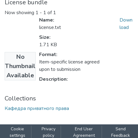
License bundle
Now showing
1 - 1 of 1
Name:
Down
license.txt
load
Size:
1.71 KB
Format:
No
Item-specific license agreed
Thumbnail
upon to submission
Available
Description:
Collections
Кафедра приватного права
Cookie
Privacy
End User
Send
settings
policy
Agreement
Feedback