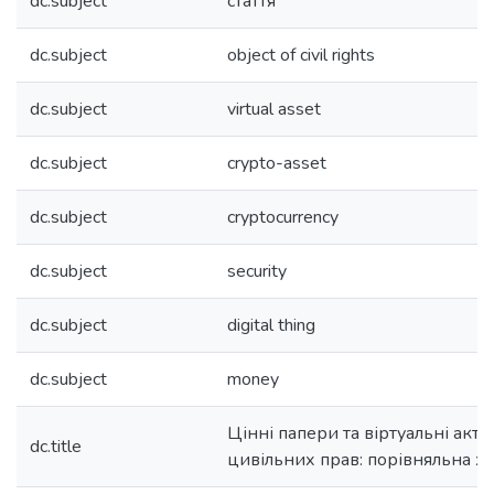
dc.subject
стаття
dc.subject
object of civil rights
dc.subject
virtual asset
dc.subject
crypto-asset
dc.subject
cryptocurrency
dc.subject
security
dc.subject
digital thing
dc.subject
money
Цінні папери та віртуальні акти
dc.title
цивільних прав: порівняльна х