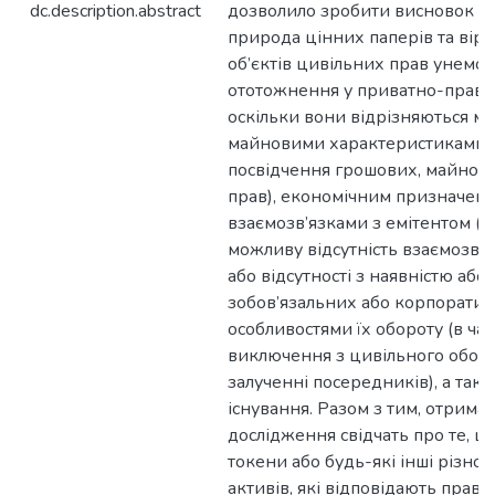
dc.description.abstract
дозволило зробити висновок пр
природа цінних паперів та вірт
об’єктів цивільних прав унемо
ототожнення у приватно-правов
оскільки вони відрізняються ме
майновими характеристиками (
посвідчення грошових, майнов
прав), економічним призначенн
взаємозв’язками з емітентом (
можливу відсутність взаємозв’я
або відсутності з наявністю або 
зобов’язальних або корпоратив
особливостями їх обороту (в ча
виключення з цивільного оборо
залученні посередників), а та
існування. Разом з тим, отрима
дослідження свідчать про те, щ
токени або будь-які інші різно
активів, які відповідають право