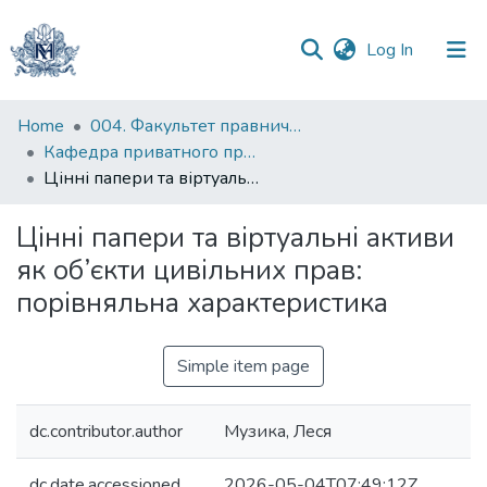
(current)
Log In
Communities
Home
004. Факультет правничих наук
&
Кафедра приватного права
Collections
Цінні папери та віртуальні активи як об’єкти цивільних прав: порівняльна характеристика
All of DSpace
Цінні папери та віртуальні активи
як об’єкти цивільних прав:
Statistics
порівняльна характеристика
Simple item page
dc.contributor.author
Музика, Леся
dc.date.accessioned
2026-05-04T07:49:12Z