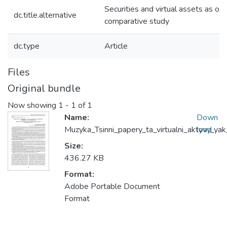
Securities and virtual assets as obje
dc.title.alternative
comparative study
dc.type
Article
Files
Original bundle
Now showing
1 - 1 of 1
Name:
Down
Muzyka_Tsinni_papery_ta_virtualni_aktyvy_yak
load
Size:
436.27 KB
Format:
Adobe Portable Document
Format