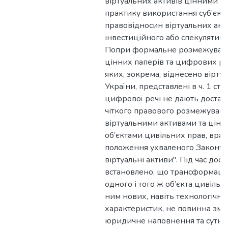
віртуальних активів цінними п
практику використання суб’єкт
правовідносин віртуальних акти
інвестиційного або спекулятивн
Попри формальне розмежуван
цінних паперів та цифрових ре
яких, зокрема, віднесено віртуа
України, представлені в ч. 1 ст.
цифрової речі не дають достатн
чіткого правового розмежуван
віртуальними активами та цін
об’єктами цивільних прав, вра
положення ухваленого Закону 
віртуальні активи". Під час дос
встановлено, що трансформаці
одного і того ж об’єкта цивільн
ним нових, навіть технологічн
характеристик, не повинна змі
юридичне наповнення та сутніс