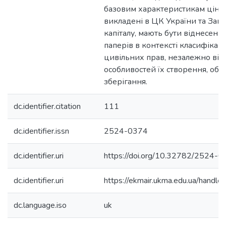
базовим характеристикам цінни
викладені в ЦК України та Зак
капіталу, мають бути віднесені 
паперів в контексті класифікації
цивільних прав, незалежно від
особливостей їх створення, обо
зберігання.
dc.identifier.citation
111
dc.identifier.issn
2524-0374
dc.identifier.uri
https://doi.org/10.32782/2524-
dc.identifier.uri
https://ekmair.ukma.edu.ua/han
dc.language.iso
uk