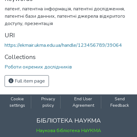
патент
,
патентна інформація
,
патентні дослідження
,
патентні бази данних
,
патентні джерела відкритого
доступу
,
презентація
URI
https://ekmair.ukma.edu.ua/handle/123456789/39064
Collections
Роботи окремих дослідників
Full item page
Cookie
Privacy
End User
Send
settings
policy
Agreement
Feedback
БІБЛІОТЕКА НАУКМА
Наукова бібліотека НаУКМА