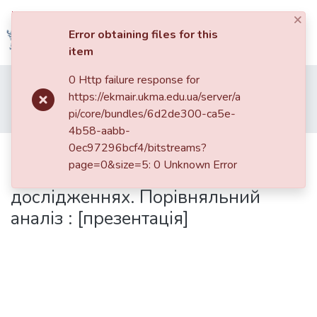
×
Log In
Error obtaining files for this
item
Communities
0 Http failure response for
Home
015. Матеріали різних дослідників та організацій
&
https://ekmair.ukma.edu.ua/server/a
Роботи окремих дослідників
Collections
pi/core/bundles/6d2de300-ca5e-
Використання патентних баз даних в університетських дослідженнях. Порівняльний аналіз : [презентація]
4b58-aabb-
All of DSpace
0ec97296bcf4/bitstreams?
Використання патентних баз
page=0&size=5: 0 Unknown Error
даних в університетських
Statistics
дослідженнях. Порівняльний
аналіз : [презентація]