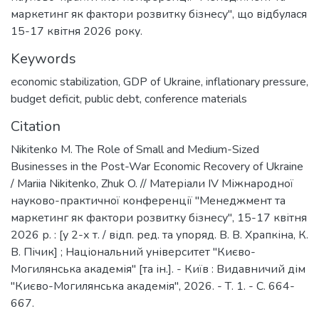
маркетинг як фактори розвитку бізнесу", що відбулася
15-17 квітня 2026 року.
Keywords
еconomic stabilization
,
GDP of Ukraine
,
inflationary pressure
,
budget deficit
,
public debt
,
conference materials
Citation
Nikitenko M. The Role of Small and Medium-Sized
Businesses in the Post-War Economic Recovery of Ukraine
/ Mariia Nikitenko, Zhuk O. // Матеріали ІV Міжнародної
науково-практичної конференції "Менеджмент та
маркетинг як фактори розвитку бізнесу", 15-17 квітня
2026 р. : [у 2-х т. / відп. ред. та упоряд. В. В. Храпкіна, К.
В. Пічик] ; Національний університет "Києво-
Могилянська академія" [та ін.]. - Київ : Видавничий дім
"Києво-Могилянська академія", 2026. - Т. 1. - С. 664-
667.