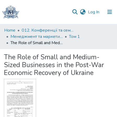
(current)
Log In
Communities
Home
012. Конференції та семінари НаУКМА
&
Менеджмент та маркетинг як фактори розвитку бізнесу : матеріали ІV Міжнародної науково-практичної конференції 15-17 квітня 2026 р.
Том 1
Collections
The Role of Small and Medium-Sized Businesses in the Post-War Economic Recovery of Ukraine
All of DSpace
The Role of Small and Medium-
Sized Businesses in the Post-War
Statistics
Economic Recovery of Ukraine