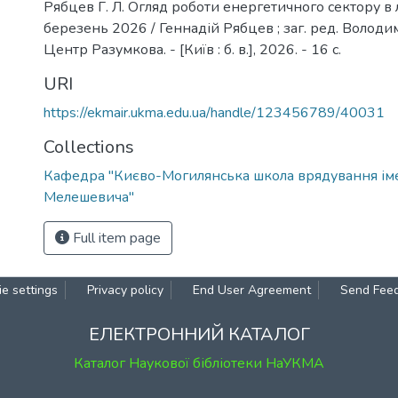
Рябцев Г. Л. Огляд роботи енергетичного сектору в 
березень 2026 / Геннадій Рябцев ; заг. ред. Волод
Центр Разумкова. - [Київ : б. в.], 2026. - 16 с.
URI
https://ekmair.ukma.edu.ua/handle/123456789/40031
Collections
Кафедра "Києво-Могилянська школа врядування ім
Мелешевича"
Full item page
e settings
Privacy policy
End User Agreement
Send Fee
ЕЛЕКТРОННИЙ КАТАЛОГ
Каталог Наукової бібліотеки НаУКМА