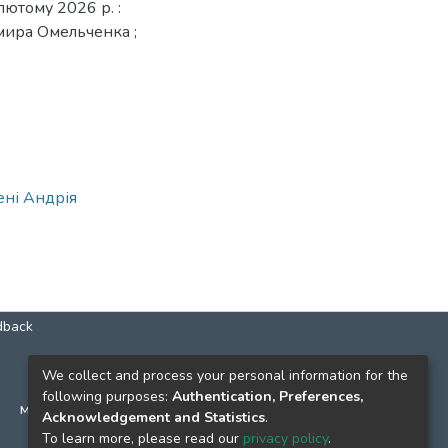
лютому 2026 р. :
имира Омельченка ;
ені Андрія
dback
КОНТАКТИ
We collect and process your personal information for the
following purposes:
Authentication, Preferences,
м. Київ, вул. Григорія Сковороди, 2
Acknowledgement and Statistics
.
к. 1, к. 120
To learn more, please read our
privacy policy
.