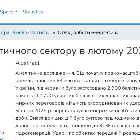
DSpace
Statistics
Кафедра "Києво-Могилянська школа врядування імені Андрія Мелешевича"
Огляд роботи енергетичного сектору в лютому 2026 р. : березень 2026
ичного сектору в лютому 202
Abstract
Аналітичне дослідження. Від початку повномасштаб
кремль здійснив 64 масовані атаки на енергетичну
України, під час яких було застосовано 2 900 баліст
ракет та 12 700 ударних безпілотних літальних апара
мирних переговорів кількість скоординованих ударів
жовтня 2025 р. ворог атакував енергетичні об’єкти
доби. Внаслідок цих дій було суттєво пошкоджено д
довоєнної потужності, знищено до 90% теплової і 
ch
гідрогенерації. Удари по об’єктах передачі й розпо