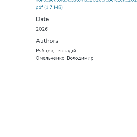
noho_sektoru_v_liutomu_2026_r_berezen_202
pdf
(1.7 MB)
Date
2026
Authors
Рябцев, Геннадій
Омельченко, Володимир