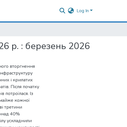
Log In
6 р. : березень 2026
ного вторгнення
 інфраструктуру
ичних і крилатих
тів. Після початку
 потроїлася. Із
 майже кожної
ві третини
понад 40%
ділу ускладнили