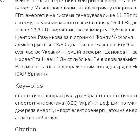
6.
міжрегіональні перетоки електричної енергії та о
імпорту. У січні, коли попит на електричну енергію в 
ГВт, енергетична система генерувала лише 11 ГВт по
лютому, за максимального споживання у 16,4 ГВт, д
тільки 12,3 ГВт виробництва та імпорту. Публікацію
Центром Разумкова за підтримки Фонду "Аскольд і 
адмініструється ІСАР Єднання в межах проєкту "Си
суспільство України — рушій реформ і демократії" з
Норвегії та Швеції. Зміст публікації є відповідальні
Разумкова та не є відображенням поглядів урядів Но
ІСАР Єднання.
Keywords
енергетична інфраструктура України
,
енергетичні 
енергетична система (ОЕС) України
,
дефіцит потужн
джерела енергії
,
імпорт електроенергії
,
атомна ене
аналітичний огляд
Citation