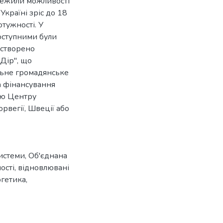
бмежили можливості
Україні зріс до 18
тужності. У
оступними були
 створено
Дір", що
льне громадянське
а фінансування
стю Центру
рвегії, Швеції або
системи
,
Об'єднана
ості
,
відновлювані
ргетика
,