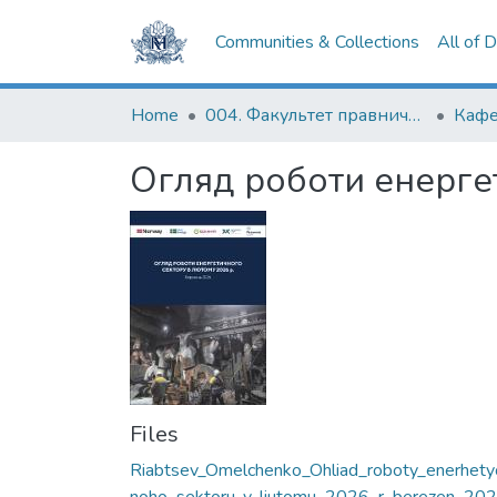
Communities & Collections
All of 
Home
004. Факультет правничих наук
Огляд роботи енергет
Files
Riabtsev_Omelchenko_Ohliad_roboty_enerhety