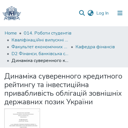
(current)
Log In
Communities
Home
014. Роботи студентів
&
Кваліфікаційні випускні роботи здобувачів вищої освіти бакалаврських програм
Collections
Факультет економічних наук
Кафедра фінансів
D2 Фінанси, банківська справа, страхування та фондовий ринок
All of DSpace
Динаміка суверенного кредитного рейтингу та інвестиційна привабливість облігацій зовнішніх державних позик України
Statistics
Динаміка суверенного кредитного
рейтингу та інвестиційна
привабливість облігацій зовнішніх
державних позик України