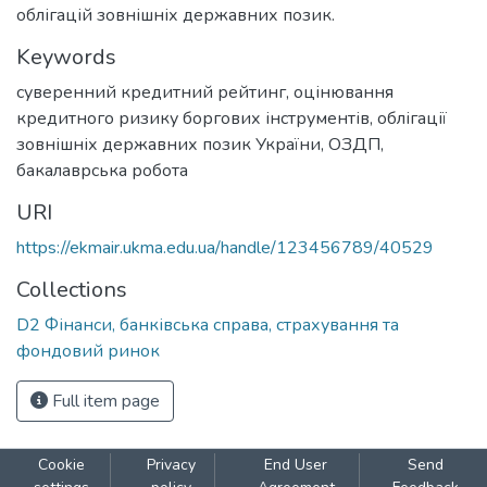
облігацій зовнішніх державних позик.
Keywords
суверенний кредитний рейтинг
,
оцінювання
кредитного ризику боргових інструментів
,
облігації
зовнішніх державних позик України
,
ОЗДП
,
бакалаврська робота
URI
https://ekmair.ukma.edu.ua/handle/123456789/40529
Collections
D2 Фінанси, банківська справа, страхування та
фондовий ринок
Full item page
Cookie
Privacy
End User
Send