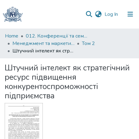
(current)
Log In
Communities
Home
012. Конференції та семінари НаУКМА
&
Менеджмент та маркетинг як фактори розвитку бізнесу : матеріали ІV Міжнародної науково-практичної конференції 15-17 квітня 2026 р.
Том 2
Collections
Штучний інтелект як стратегічний ресурс підвищення конкурентоспроможності підприємства
All of DSpace
Штучний інтелект як стратегічний
ресурс підвищення
Statistics
конкурентоспроможності
підприємства