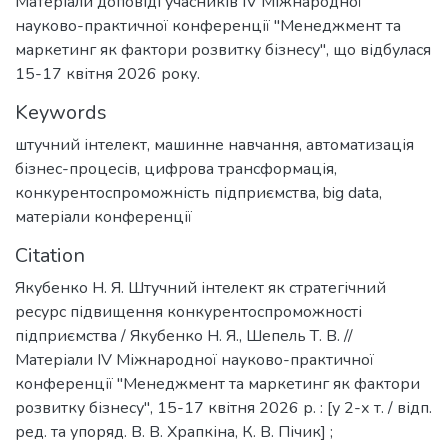
Матеріали доповіді учасників IV Міжнародної
науково-практичної конференції "Менеджмент та
маркетинг як фактори розвитку бізнесу", що відбулася
15-17 квітня 2026 року.
Keywords
штучний інтелект
,
машинне навчання
,
автоматизація
бізнес-процесів
,
цифрова трансформація
,
конкурентоспроможність підприємства
,
big data
,
матеріали конференції
Citation
Якубенко Н. Я. Штучний інтелект як стратегічний
ресурс підвищення конкурентоспроможності
підприємства / Якубенко Н. Я., Шепель Т. В. //
Матеріали ІV Міжнародної науково-практичної
конференції "Менеджмент та маркетинг як фактори
розвитку бізнесу", 15-17 квітня 2026 р. : [у 2-х т. / відп.
ред. та упоряд. В. В. Храпкіна, К. В. Пічик] ;