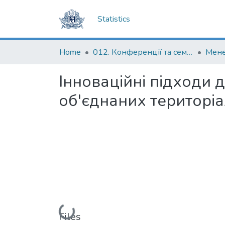
Statistics
Home
012. Конференції та семінари НаУКМА
Інноваційні підходи 
об'єднаних територі
Loading...
Files