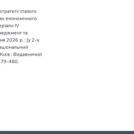
тратегії сталого
ах економічного
еріали ІV
неджмент та
я 2026 р. : [у 2-х
; Національний
- Київ : Видавничий
 479-480.