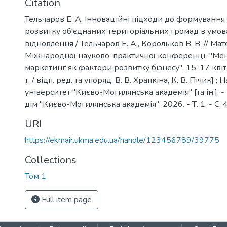
Citation
Тельчаров Е. А. Інноваційні підходи до формування с
розвитку об'єднаних територіальних громад в умов
відновлення / Тельчаров Е. А., Корольков В. В. // Мат
Міжнародної науково-практичної конференції "Ме
маркетинг як фактори розвитку бізнесу", 15-17 квітн
т. / відп. ред. та упоряд. В. В. Храпкіна, К. В. Пічик] 
університет "Києво-Могилянська академія" [та ін.]. 
дім "Києво-Могилянська академія", 2026. - Т. 1. - С.
URI
https://ekmair.ukma.edu.ua/handle/123456789/39775
Collections
Том 1
Full item page