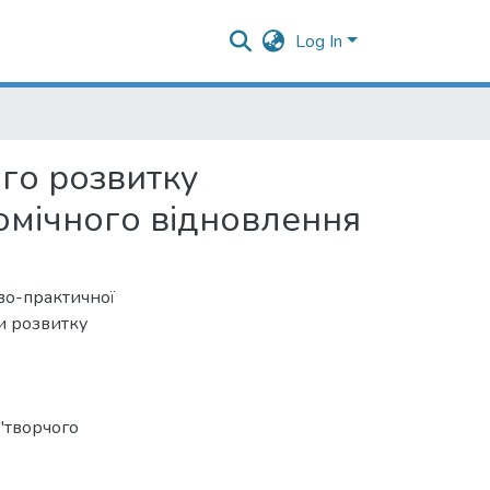
Log In
ого розвитку
омічного відновлення
во-практичної
и розвитку
"творчого