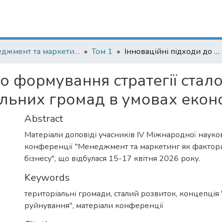
Менеджмент та маркетинг як фактори розвитку бізнесу : матеріали ІV Міжнародної науково-практичної конференції 15-17 квітня 2026 р.
Том 1
Інноваційні підходи до формування стратегії сталого розвитку об'єднаних територіальних громад в умовах економічного відновлення
до формування стратегії стал
альних громад в умовах екон
Abstract
Матеріали доповіді учасників IV Міжнародної науко
конференції "Менеджмент та маркетинг як фактор
бізнесу", що відбулася 15-17 квітня 2026 року.
Keywords
територіальні громади
,
сталий розвиток
,
концепція 
руйнування"
,
матеріали конференції