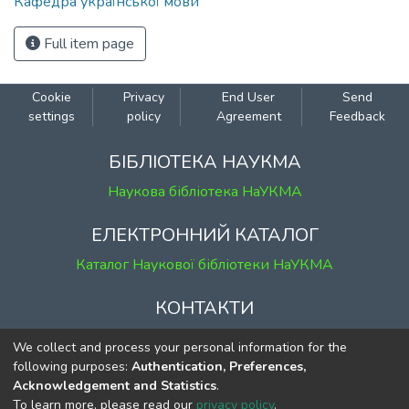
Кафедра української мови
Full item page
Cookie
Privacy
End User
Send
settings
policy
Agreement
Feedback
БІБЛІОТЕКА НАУКМА
Наукова бібліотека НаУКМА
ЕЛЕКТРОННИЙ КАТАЛОГ
Каталог Наукової бібліотеки НаУКМА
КОНТАКТИ
м. Київ, вул. Григорія Сковороди, 2
We collect and process your personal information for the
к. 1, к. 120
following purposes:
Authentication, Preferences,
Acknowledgement and Statistics
.
тел.
(044) 463-69-31
To learn more, please read our
privacy policy
.