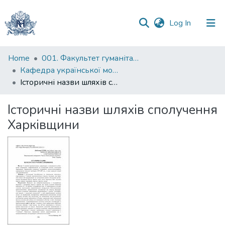
(current)
Log In
Communities
Home
001. Факультет гуманітарних наук
&
Кафедра української мови
Collections
Історичні назви шляхів сполучення Харківщини
All of DSpace
Історичні назви шляхів сполучення
Харківщини
Statistics