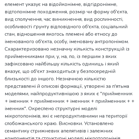
елемент указує на відойконімне, відгідронімне,
відтопонімне походження, розмір чи форму об'єкта,
вид сполучення, час виникнення, вид рослинності,
особливості ґрунту відповідного об'єкта, соціальний
стан, відношення якогось племені або етносу до
іменованого об'єкта, особу, іменовану антропонімом.
Cхарактеризовано незначну кількість конструкцій із
прийменниками при, у, на, по, із першим з яких
зафіксовано найбільшу кількість одиниць і який
вказує, що об'єкт знаходиться у безпосередній
близькості до іншого. Незначною кількістю
представлені й описові формації, утворені за п'ятьма
моделями, найпродуктивнішою з яких є "прийменник
+ іменник + прийменник + іменник + прийменник + +
іменник". Окреслено структурні моделі
мікротопонімів, які є непродуктивними на території
слобожанського краю. Висновки. Установлено
семантику стрижневих апелятивів і залежних
компонентів та структурні моделі мікротопонімів.