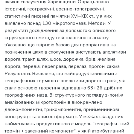
шляхів сполучення Харківщини. Опрацьовано
історичні, географічні, воєнно-топографічні,
статистичні писемні пам'ятки ХVІ–ХІХ ст., у я ких
виявлено понад 130 мікротопоназв. Методи. У
результаті дослідження за допомогою описового,
структурного і методу текстологічного аналізу
з'ясовано, що твірною базою для пропріативів на
позначення шляхів сполучення виступають апелятиви
дорога, тракт, шлях, шосе, дорожка, брід, желізна
дорога, перевіз, переправа, перелаз, прогон, сакма.
Результати. Виявлено, що найпродуктивнішими з
географічних термінів є апелятиви дорога і тракт, які
стали основою творення відповідно 63 i 26 дрібних
географічних назв. Зі структурного погляду з-поміж
аналізованих мікротопонімів виокремлено
двокомпонентні, трикомпонентні, прийменникові
конструкції та описові формації. У межах складених
найменувань продуктивною є модель "географіч- ний
термін + залежний компонент", у якій атрибутивний