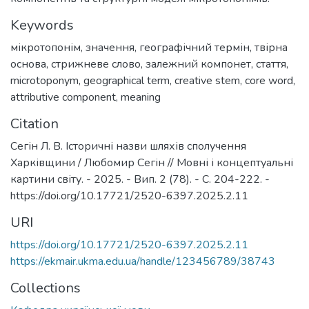
Keywords
мікротопонім
,
значення
,
географічний термін
,
твірна
основа
,
стрижневе слово
,
залежний компонет
,
стаття
,
microtoponym
,
geographical term
,
creative stem
,
core word
,
attributive component
,
meaning
Citation
Сегін Л. В. Історичні назви шляхів сполучення
Харківщини / Любомир Сегін // Мовні і концептуальні
картини світу. - 2025. - Вип. 2 (78). - С. 204-222. -
https://doi.org/10.17721/2520-6397.2025.2.11
URI
https://doi.org/10.17721/2520-6397.2025.2.11
https://ekmair.ukma.edu.ua/handle/123456789/38743
Collections