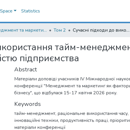
Менеджмент та маркетинг як фактори розвитку бізнесу : матеріали ІV Міжнародної науково-практичної конференції 15-17 квітня 2026 р.
Том 2
Сучасні підходи до використання тайм-менеджменту в системі управління ефективністю підприємства
використання тайм-менеджмен
істю підприємства
Abstract
Матеріали доповіді учасників IV Міжнародної науко
конференції "Менеджмент та маркетинг як фактор
бізнесу", що відбулася 15-17 квітня 2026 року.
Keywords
тайм-менеджмент
,
раціональне використання часу
,
інноваційні техніки
,
продуктивність праці
,
пріорити
матеріали конференції