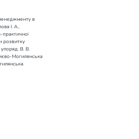
-менеджменту в
ва І. А.,
о-практичної
и розвитку
 упоряд. В. В.
"Києво-Могилянська
огилянська