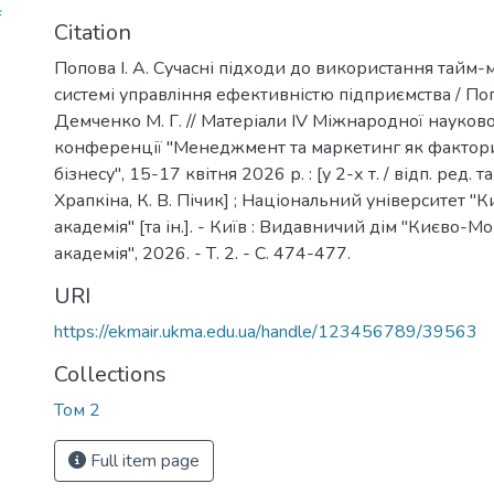
pdf
Citation
Попова І. А. Сучасні підходи до використання тайм
системі управління ефективністю підприємства / Попо
Демченко М. Г. // Матеріали ІV Міжнародної науков
конференції "Менеджмент та маркетинг як фактор
бізнесу", 15-17 квітня 2026 р. : [у 2-х т. / відп. ред. та
Храпкіна, К. В. Пічик] ; Національний університет 
академія" [та ін.]. - Київ : Видавничий дім "Києво-М
академія", 2026. - Т. 2. - С. 474-477.
URI
https://ekmair.ukma.edu.ua/handle/123456789/39563
Collections
Том 2
Full item page