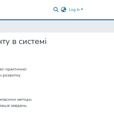
Log In
ту в системі
во-практичної
и розвитку
класичні методи
,
зація завдань
,