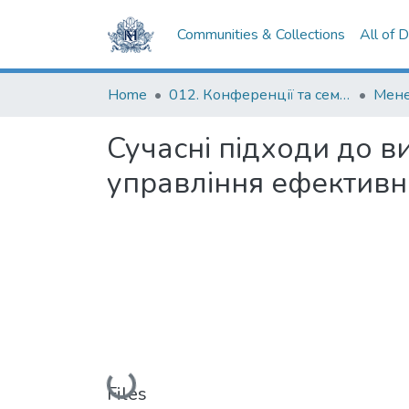
Communities & Collections
All of DSpace
Home
012. Конференції та семінари НаУКМА
Сучасні підходи до 
управління ефективн
Loading...
Files