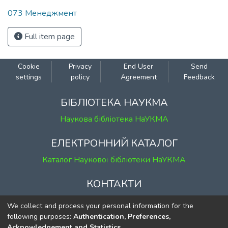
073 Менеджмент
Full item page
Cookie
Privacy
End User
Send
settings
policy
Agreement
Feedback
БІБЛІОТЕКА НАУКМА
Наукова бібліотека НаУКМА
ЕЛЕКТРОННИЙ КАТАЛОГ
Каталог Наукової бібліотеки НаУКМА
КОНТАКТИ
м. Київ, вул. Григорія Сковороди, 2
We collect and process your personal information for the
к. 1, к. 120
following purposes:
Authentication, Preferences,
Acknowledgement and Statistics
.