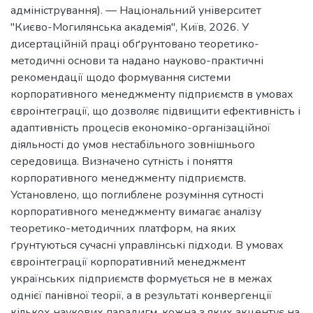
адміністрування). — Національний університет
"Києво-Могилянська академія", Київ, 2026. У
дисертаційній праці обґрунтовано теоретико-
методичні основи та надано науково-практичні
рекомендації щодо формування системи
корпоративного менеджменту підприємств в умовах
євроінтеграції, що дозволяє підвищити ефективність і
адаптивність процесів економіко-організаційної
діяльності до умов нестабільного зовнішнього
середовища. Визначено сутність і поняття
корпоративного менеджменту підприємств.
Установлено, що поглиблене розуміння сутності
корпоративного менеджменту вимагає аналізу
теоретико-методичних платформ, на яких
ґрунтуються сучасні управлінські підходи. В умовах
євроінтеграції корпоративний менеджмент
українських підприємств формується не в межах
однієї панівної теорії, а в результаті конвергенції
кількох наукових парадигм, кожна з яких акцентує на