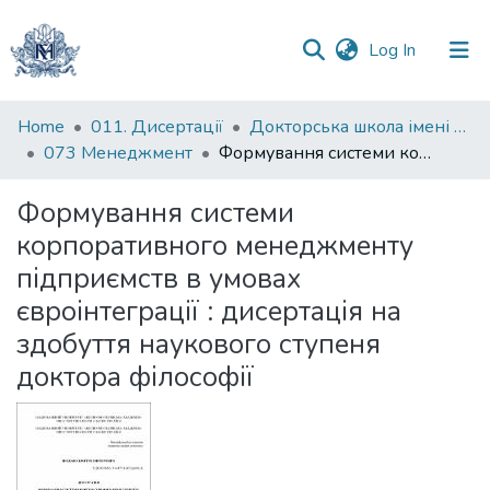
(current)
Log In
Communities
Home
011. Дисертації
Докторська школа імені родини Юхименків
&
073 Менеджмент
Формування системи корпоративного менеджменту підприємств в умовах євроінтеграції : дисертація на здобуття наукового ступеня доктора філософії
Collections
Формування системи
All of DSpace
корпоративного менеджменту
підприємств в умовах
Statistics
євроінтеграції : дисертація на
здобуття наукового ступеня
доктора філософії