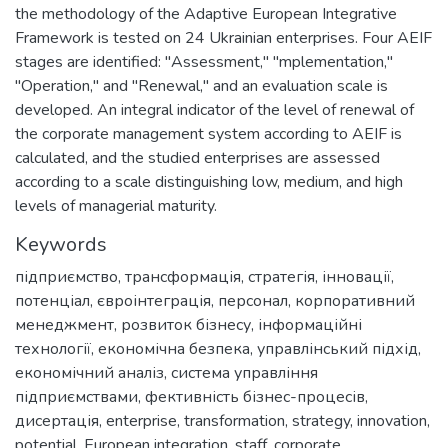
the methodology of the Adaptive European Integrative
Framework is tested on 24 Ukrainian enterprises. Four AEIF
stages are identified: "Assessment," "mplementation,"
"Operation," and "Renewal," and an evaluation scale is
developed. An integral indicator of the level of renewal of
the corporate management system according to AEIF is
calculated, and the studied enterprises are assessed
according to a scale distinguishing low, medium, and high
Keywords
підприємство
,
трансформація
,
стратегія
,
інновації
,
потенціал
,
євроінтеграція
,
персонал
,
корпоративний
менеджмент
,
розвиток бізнесу
,
інформаційні
технології
,
економічна безпека
,
управлінський підхід
,
економічний аналіз
,
система управління
підприємствами
,
фективність бізнес-процесів
,
дисертація
,
enterprise
,
transformation
,
strategy
,
innovation
,
potential
,
European integration
,
staff
,
corporate