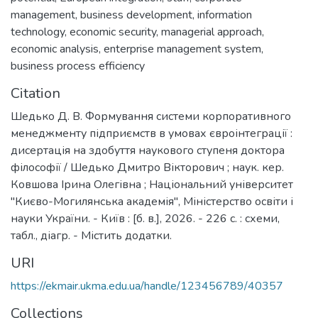
management
,
business development
,
information
technology
,
economic security
,
managerial approach
,
economic analysis
,
enterprise management system
,
business process efficiency
Citation
Шедько Д. В. Формування системи корпоративного
менеджменту підприємств в умовах євроінтеграції :
дисертація на здобуття наукового ступеня доктора
філософії / Шедько Дмитро Вікторович ; наук. кер.
Ковшова Ірина Олегівна ; Національний університет
"Києво-Могилянська академія", Міністерство освіти і
науки України. - Київ : [б. в.], 2026. - 226 с. : схеми,
табл., діагр. - Містить додатки.
URI
https://ekmair.ukma.edu.ua/handle/123456789/40357
Collections