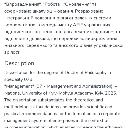
"Впровадження", "Робота", "Оновлення" та
сформовано шкалу оцінювання. Розраховано
інтегральний показник рівня оновлення системи
корпоративного менеджменту AEIF українських
підприємств і оцінено стан досліджених підприємств
відповідно до шкали, що передбачає виокремлення
низького, середнього та високого рівнів управлінської
зрілості.
Description
Dissertation for the degree of Doctor of Philosophy in
speciality 073
"Management" (07 - Management and Administration). –
National University of Kyiv-Mohyla Academy, Kyiv, 2026.
The dissertation substantiates the theoretical and
methodological foundations and provides scientific and
practical recommendations for the formation of a corporate
management system of enterprises in the context of
European integration, which enables increasing the efficiency