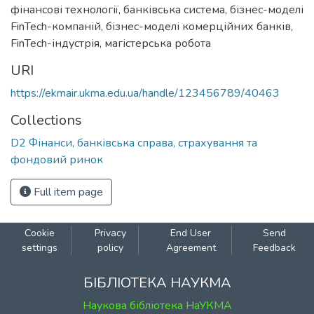
фінансові технології
,
банківська система
,
бізнес-моделі
FinTech-компаній
,
бізнес-моделі комерційних банків
,
FinTech-індустрія
,
магістерська робота
URI
https://ekmair.ukma.edu.ua/handle/123456789/40463
Collections
D2 Фінанси, банківська справа, страхування та
фондовий ринок
Full item page
Cookie
Privacy
End User
Send
settings
policy
Agreement
Feedback
БІБЛІОТЕКА НАУКМА
Наукова бібліотека НаУКМА