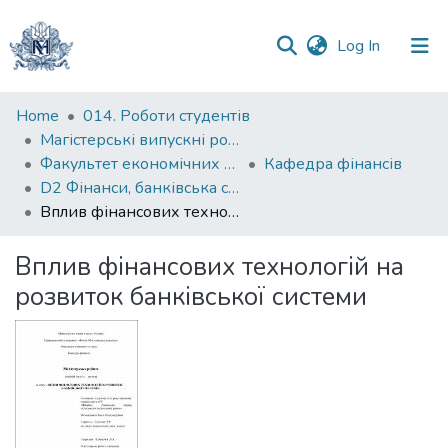
(current)
Log In
Communities
Home
014. Роботи студентів
&
Магістерські випускні роботи
Collections
Факультет економічних наук
Кафедра фінансів
D2 Фінанси, банківська справа, страхування та фондовий ринок
All of DSpace
Вплив фінансових технологій на розвиток банківської системи
Statistics
Вплив фінансових технологій на
розвиток банківської системи